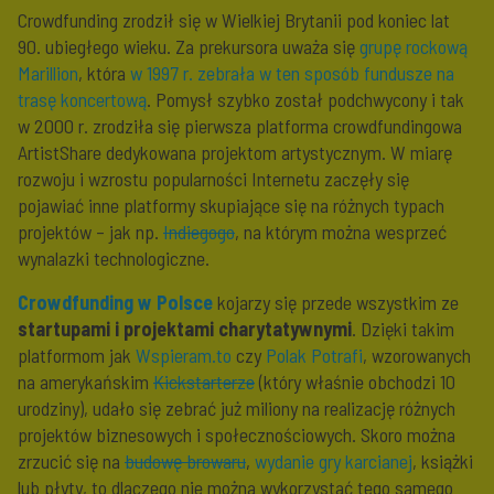
Crowdfunding zrodził się w Wielkiej Brytanii pod koniec lat
90. ubiegłego wieku. Za prekursora uważa się
grupę rockową
Marillion
, która
w 1997 r. zebrała w ten sposób fundusze na
trasę koncertową
. Pomysł szybko został podchwycony i tak
w 2000 r. zrodziła się pierwsza platforma crowdfundingowa
ArtistShare dedykowana projektom artystycznym. W miarę
rozwoju i wzrostu popularności Internetu zaczęły się
pojawiać inne platformy skupiające się na różnych typach
projektów – jak np.
Indiegogo
, na którym można wesprzeć
wynalazki technologiczne.
Crowdfunding w Polsce
kojarzy się przede wszystkim ze
startupami i projektami charytatywnymi
. Dzięki takim
platformom jak
Wspieram.to
czy
Polak Potrafi
, wzorowanych
na amerykańskim
Kickstarterze
(który właśnie obchodzi 10
urodziny), udało się zebrać już miliony na realizację różnych
projektów biznesowych i społecznościowych. Skoro można
zrzucić się na
budowę browaru
,
wydanie gry karcianej
, książki
lub płyty, to dlaczego nie można wykorzystać tego samego