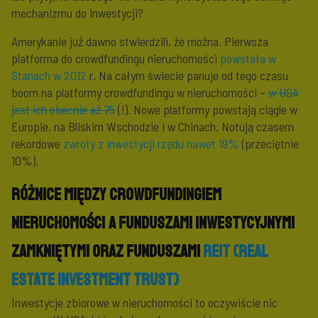
mechanizmu do inwestycji?
Amerykanie już dawno stwierdzili, że można. Pierwsza
platforma do crowdfundingu nieruchomości
powstała w
Stanach w 2012
r. Na całym świecie panuje od tego czasu
boom na platformy crowdfundingu w nieruchomości –
w USA
jest ich obecnie aż 75
(!). Nowe platformy powstają ciągle w
Europie, na Bliskim Wschodzie i w Chinach. Notują czasem
rekordowe
zwroty z inwestycji rzędu nawet 19%
(przeciętnie
10%).
Różnice między crowdfundingiem
nieruchomości a funduszami inwestycyjnymi
zamkniętymi oraz funduszami
REIT (Real
Estate Investment Trust)
Inwestycje zbiorowe w nieruchomości to oczywiście nic