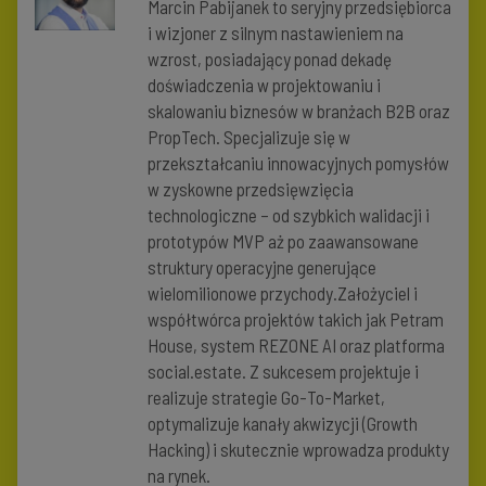
Marcin Pabijanek to seryjny przedsiębiorca
i wizjoner z silnym nastawieniem na
wzrost, posiadający ponad dekadę
doświadczenia w projektowaniu i
skalowaniu biznesów w branżach B2B oraz
PropTech. Specjalizuje się w
przekształcaniu innowacyjnych pomysłów
w zyskowne przedsięwzięcia
technologiczne – od szybkich walidacji i
prototypów MVP aż po zaawansowane
struktury operacyjne generujące
wielomilionowe przychody.Założyciel i
współtwórca projektów takich jak Petram
House, system REZONE AI oraz platforma
social.estate. Z sukcesem projektuje i
realizuje strategie Go-To-Market,
optymalizuje kanały akwizycji (Growth
Hacking) i skutecznie wprowadza produkty
na rynek.