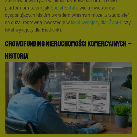
zbiorowa inwestycja w lokale użytkowe dla firm. Dzięki
platformom takim jak
Social Estate
wielu inwestorów
dysponujących niskim wkładem własnym może „zrzucić się”
na dużą, rentowną inwestycję w
lokal wynajęty dla „Żabki
” czy
lokal wynajęty dla Biedronki.
Crowdfunding nieruchomości komercyjnych –
historia