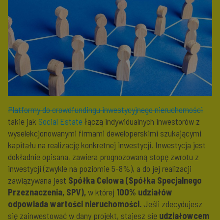
Platformy do crowdfundingu inwestycyjnego nieruchomości
takie jak
Social Estate
łączą indywidualnych inwestorów z
wyselekcjonowanymi firmami deweloperskimi szukającymi
kapitału na realizację konkretnej inwestycji. Inwestycja jest
dokładnie opisana, zawiera prognozowaną stopę zwrotu z
inwestycji (zwykle na poziomie 5-8%), a do jej realizacji
zawiązywana jest
Spółka Celowa (Spółka Specjalnego
Przeznaczenia, SPV),
w której
100% udziałów
odpowiada wartości nieruchomości.
Jeśli zdecydujesz
się zainwestować w dany projekt, stajesz się
udziałowcem