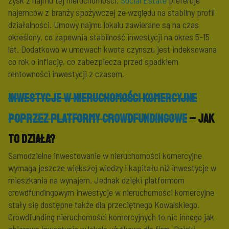
zysk z najmu tej nieruchomości.
Social Estate
preferuje
najemców z branży spożywczej ze względu na stabilny profil
działalności. Umowy najmu lokalu zawierane są na czas
określony, co zapewnia stabilność inwestycji na okres 5-15
lat. Dodatkowo w umowach kwota czynszu jest indeksowana
co rok o inflację, co zabezpiecza przed spadkiem
rentowności inwestycji z czasem.
Inwestycje w nieruchomości komercyjne
poprzez platformy crowdfundingowe
– jak
to działa?
Samodzielne inwestowanie w nieruchomości komercyjne
wymaga jeszcze większej wiedzy i kapitału niż inwestycje w
mieszkania na wynajem. Jednak dzięki platformom
crowdfundingowym inwestycje w nieruchomości komercyjne
stały się dostępne także dla przeciętnego Kowalskiego.
Crowdfunding nieruchomości komercyjnych to nic innego jak