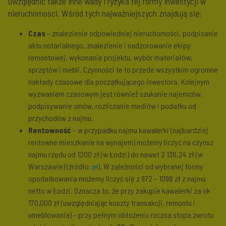
uwzględnić także inne wady i ryzyka tej formy inwestycji w
nieruchomości. Wśród tych najważniejszych znajdują się:
Czas
– znalezienie odpowiedniej nieruchomości, podpisanie
aktu notarialnego, znalezienie i nadzorowanie ekipy
remontowej, wykonanie projektu, wybór materiałów,
sprzętów i mebli. Czynności te to przede wszystkim ogromne
nakłady czasowe dla początkującego inwestora. Kolejnym
wyzwaniem czasowym jest również szukanie najemców,
podpisywanie umów, rozliczanie mediów i podatku od
przychodów z najmu.
Rentowność
– w przypadku najmu kawalerki (najbardziej
rentowne mieszkanie na wynajem) możemy liczyć na czynsz
najmu rzędu od 1200 zł (w Łodzi) do nawet 2 136,24 zł (w
Warszawie) (źródło:
pl
). W zależności od wybranej formy
opodatkowania możemy liczyć się z 972 – 1098 zł z najmu
netto w Łodzi. Oznacza to, że przy zakupie kawalerki za ok
170,000 zł (uwzględniając koszty transakcji, remontu i
umeblowania) – przy pełnym obłożeniu roczna stopa zwrotu