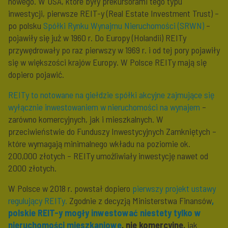
nowego. W USA, które były prekursorami tego typu
inwestycji, pierwsze REIT-y (Real Estate Investment Trust) –
po polsku
Spółki Rynku Wynajmu Nieruchomości (SRWN)
–
pojawiły się już w 1960 r. Do Europy (Holandii) REITy
przywędrowały po raz pierwszy w 1969 r. i od tej pory pojawiły
się w większości krajów Europy. W Polsce REITy mają się
dopiero pojawić.
REITy to notowane na giełdzie spółki akcyjne zajmujące się
wyłącznie inwestowaniem w nieruchomości na wynajem
–
zarówno komercyjnych, jak i mieszkalnych. W
przeciwieństwie do Funduszy Inwestycyjnych Zamkniętych –
które wymagają minimalnego wkładu na poziomie ok.
200,000 złotych – REITy umożliwiały inwestycję nawet od
2000 złotych.
W Polsce w 2018 r. powstał dopiero
pierwszy projekt ustawy
regulujący REITy.
Zgodnie z decyzją Ministerstwa Finansów
,
polskie REIT-y mogły inwestować niestety tylko w
nieruchomości mieszkaniowe
, nie komercyjne,
jak