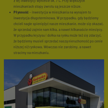
z tej inwestycji wyniesie ok. 7%. Przy większych
mieszkaniach stopy zwrotu są jeszcze niższe.
Płynność
– inwestycja w mieszkania na wynajem to
inwestycja długoterminowa. W przypadku, gdy będziemy
chcieli nagle spieniężyć nasze mieszkanie, może się okazać,
że sprzedaż zajmie nam kilka, a nawet kilkanaście miesięcy.
W przypadku kryzysu i dołka na rynku może też się zdarzyć,
że będziemy musieli sprzedać naszą nieruchomość po cenie
niższej niż rynkowa. Wówczas nie zarobimy, a nawet
stracimy na mieszkaniu.