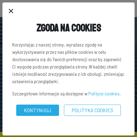
Zgoda na Cookies
INWESTOWANIE W AKCJE A INWESTOWANIE
Korzystając z naszej strony, wyrażasz zgodę na
wykorzystywanie przez nas plików cookies w celu
W NIERUCHOMOŚCI
dostosowania się do Twoich preferencji oraz by zapewnić
Ci wygodę podczas przeglądania strony.W każdej chwili
istnieje możliwość zrezygnowania z ich obsługi, zmieniając
Niezmiennie od kilku lat inwestowanie w nieruchomości
ustawienia przeglądarki.
cieszy się dużym zainteresowaniem ze strony osób, które
posiadają wolne środki i chcą je...
Szczegółowe informacje są dostępne w
Polityce cookies
.
CZYTAJ DALEJ
KONTYNUUJ
POLITYKA COOKIES