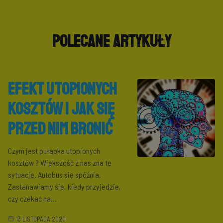
POLECANE ARTYKUŁY
Efekt utopionych
kosztów i jak się
przed nim bronić
Czym jest pułapka utopionych
kosztów ? Większość z nas zna tę
sytuację. Autobus się spóźnia.
Zastanawiamy się, kiedy przyjedzie,
czy czekać na...
13 LISTOPADA 2020