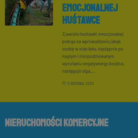
emocjonalnej
huśtawce
Zjawisko huśtawki emocjonalnej
polega na wprowadzeniu jakąś
osobę w stan lęku, następnie po
nagłym i niespodziewanym
wycofaniu negatywnego bodźca,
następuje ulga,...
11 GRUDNIA 2020
Nieruchomości komercyjne