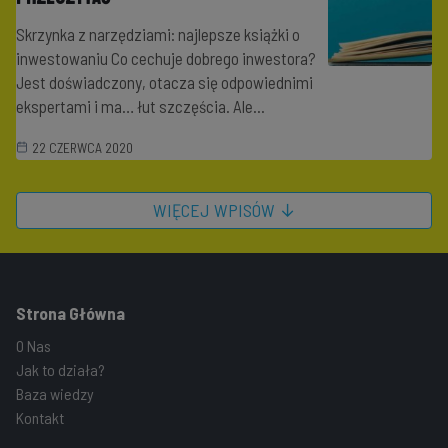
Skrzynka z narzędziami: najlepsze książki o
inwestowaniu Co cechuje dobrego inwestora?
Jest doświadczony, otacza się odpowiednimi
ekspertami i ma… łut szczęścia. Ale...
22 CZERWCA 2020
WIĘCEJ WPISÓW ↓
Strona Główna
O Nas
Jak to działa?
Baza wiedzy
Kontakt