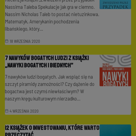
Nassima Taleba Spekulacje jak gra w ciemno.
Nassim Nicholas Taleb to postać nietuzinkowa.
Matematyk, Amerykanin pochodzenia
libańskiego, który...
18 WRZEŚNIA 2020
7 Nawyków bogatych ludzi z książki
„Nawyki bogatych i biednych”
7 nawyków ludzi bogatych. Jak wspiąć się na
szczyt piramidy zamożności? Czy dążenie do
bogactwa jest czymś niewłaściwym? W
naszym kręgu kulturowym nierzadko...
4 WRZEŚNIA 2020
12 Książek o inwestowaniu, które warto
przeczytać