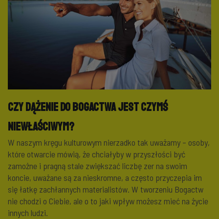
Czy dążenie do bogactwa jest czymś
niewłaściwym?
W naszym kręgu kulturowym nierzadko tak uważamy – osoby,
które otwarcie mówią, że chciałyby w przyszłości być
zamożne i pragną stale zwiększać liczbę zer na swoim
koncie, uważane są za nieskromne, a często przyczepia im
się łatkę zachłannych materialistów. W tworzeniu Bogactw
nie chodzi o Ciebie, ale o to jaki wpływ możesz mieć na życie
innych ludzi.