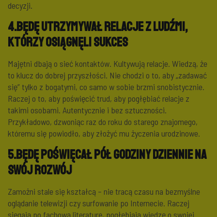
decyzji.
4.Będę utrzymywał relacje z ludźmi,
którzy osiągnęli sukces
Majętni dbają o sieć kontaktów. Kultywują relacje. Wiedzą, że
to klucz do dobrej przyszłości. Nie chodzi o to, aby „zadawać
się” tylko z bogatymi, co samo w sobie brzmi snobistycznie.
Raczej o to, aby poświęcić trud, aby pogłębiać relacje z
takimi osobami. Autentycznie i bez sztuczności.
Przykładowo, dzwoniąc raz do roku do starego znajomego,
któremu się powiodło, aby złożyć mu życzenia urodzinowe.
5.Będę poświęcał pół godziny dziennie na
swój rozwój
Zamożni stale się kształcą – nie tracą czasu na bezmyślne
oglądanie telewizji czy surfowanie po Internecie. Raczej
sięgają po fachową literaturę, pogłębiają wiedzę o swojej