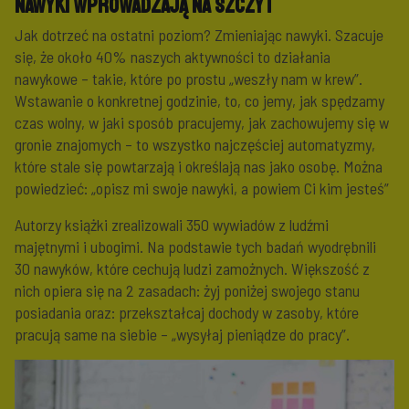
Nawyki wprowadzają na szczyt
Jak dotrzeć na ostatni poziom? Zmieniając nawyki. Szacuje
się, że około 40% naszych aktywności to działania
nawykowe – takie, które po prostu „weszły nam w krew”.
Wstawanie o konkretnej godzinie, to, co jemy, jak spędzamy
czas wolny, w jaki sposób pracujemy, jak zachowujemy się w
gronie znajomych – to wszystko najczęściej automatyzmy,
które stale się powtarzają i określają nas jako osobę. Można
powiedzieć: „opisz mi swoje nawyki, a powiem Ci kim jesteś”
Autorzy książki zrealizowali 350 wywiadów z ludźmi
majętnymi i ubogimi. Na podstawie tych badań wyodrębnili
30 nawyków, które cechują ludzi zamożnych. Większość z
nich opiera się na 2 zasadach: żyj poniżej swojego stanu
posiadania oraz: przekształcaj dochody w zasoby, które
pracują same na siebie – „wysyłaj pieniądze do pracy”.