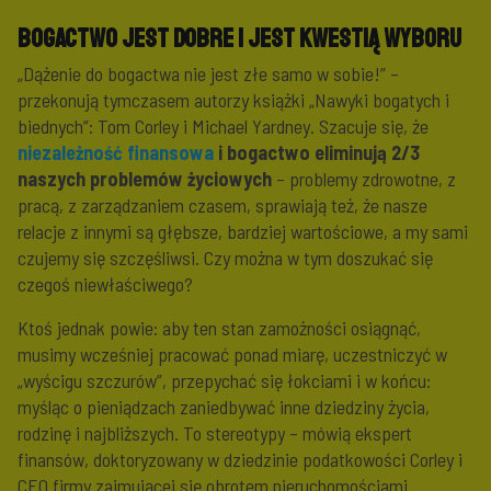
Bogactwo jest dobre i jest kwestią wyboru
„Dążenie do bogactwa nie jest złe samo w sobie!” –
przekonują tymczasem autorzy książki „Nawyki bogatych i
biednych”: Tom Corley i Michael Yardney. Szacuje się, że
niezależność finansowa
i bogactwo eliminują 2/3
naszych problemów życiowych
– problemy zdrowotne, z
pracą, z zarządzaniem czasem, sprawiają też, że nasze
relacje z innymi są głębsze, bardziej wartościowe, a my sami
czujemy się szczęśliwsi. Czy można w tym doszukać się
czegoś niewłaściwego?
Ktoś jednak powie: aby ten stan zamożności osiągnąć,
musimy wcześniej pracować ponad miarę, uczestniczyć w
„wyścigu szczurów”, przepychać się łokciami i w końcu:
myśląc o pieniądzach zaniedbywać inne dziedziny życia,
rodzinę i najbliższych. To stereotypy – mówią ekspert
finansów, doktoryzowany w dziedzinie podatkowości Corley i
CEO firmy zajmującej się obrotem nieruchomościami