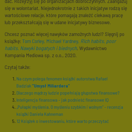
dać. Rozejrzyj się po organizacjach dobroczynnych. Zaangażuj
się w wolontariat. Niejednokrotnie z takich inicjatyw rodzą się
wartościowe relacje, które pomagają znaleźć ciekawą pracę
lub przekształcają się w udane inicjatywy biznesowe.
Chcesz poznać więcej nawyków zamożnych ludzi? Sięgnij po
książkę:
Tom Corley, Michael Yardney,
Rich habits, poor
habits. Nawyki bogatych i biednych
, Wydawnictwo
Kompania Mediowa sp. z o.o., 2020.
Czytaj także:
Na czym polega fenomen książki autorstwa Rafael
Badziak
“Umysł Miliardera”
Dlaczego mądrzy ludzie popełniają głupstwa finansowe?
Inteligencja finansowa – jak podnieść finansowe IQ
„Pułapki myślenia. O myśleniu szybkim i wolnym” – recenzja
książki Daniela Kahneman
12 Książek o inwestowaniu, które warto przeczytać