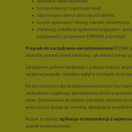
wysyłanie faktur najemcom,
korespondencję z najemcami lokali,
raportowanie danych dotyczących obiektu,
system zgłaszania i obsługi zdarzeń od najemców,
integrację z lokalnymi systemami księgowym – prog
księgowanie z programem SYMFONIA oraz innymi.
Program do zarządzania nieruchomościami
REZONE je
obsłudze zarówno jednej lokalizacji, jak również całego po
Zarządzanie parkiem handlowym z jednego miejsca, za po
wyjątkową wygodę i dokładny wgląd w szczegóły dotycząc
Nie bez znaczenia dla zarządców nieruchomości jest równ
swobodnego i szybkiego wprowadzania zmian w systemie, i
lokalu. Dostosowanie do realiów rynkowych zapewnia też s
wykorzystuje dostęp do internetu. Aktualizacja wszelkic
Rezone to również
aplikacja do komunikacji z najemca
usterek w nieruchomości.