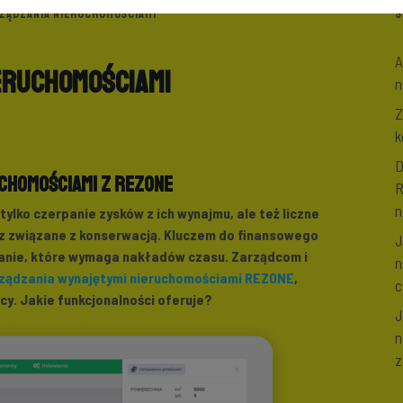
RZĄDZANIA NIERUCHOMOŚCIAMI
S
A
ieruchomościami
n
Z
k
D
chomościami z REZONE
R
n
tylko czerpanie zysków z ich wynajmu, ale też liczne
z związane z konserwacją. Kluczem do finansowego
J
zanie, które wymaga nakładów czasu. Zarządcom i
n
rządzania wynajętymi nieruchomościami REZONE
,
c
y. Jakie funkcjonalności oferuje?
J
n
z