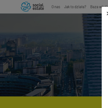
O nas
Jak to działa?
Baza wied