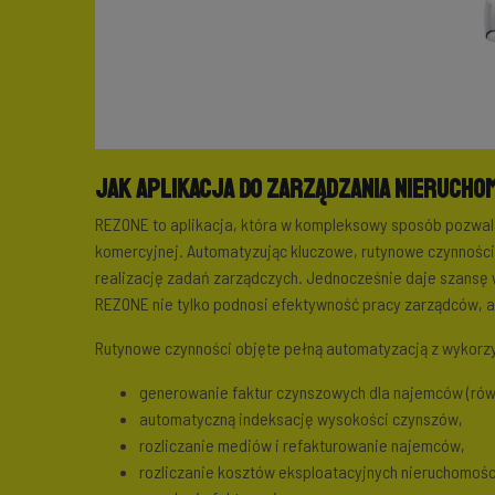
Jak aplikacja do zarządzania nierucho
REZONE to aplikacja, która w kompleksowy sposób pozwa
komercyjnej. Automatyzując kluczowe, rutynowe czynności
realizację zadań zarządczych. Jednocześnie daje szansę w
REZONE nie tylko podnosi efektywność pracy zarządców, al
Rutynowe czynności objęte pełną automatyzacją z wykor
generowanie faktur czynszowych dla najemców (ró
automatyczną indeksację wysokości czynszów,
rozliczanie mediów i refakturowanie najemców,
rozliczanie kosztów eksploatacyjnych nieruchomośc