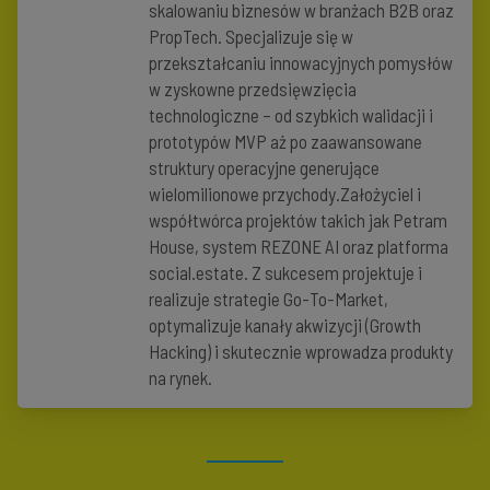
skalowaniu biznesów w branżach B2B oraz
PropTech. Specjalizuje się w
przekształcaniu innowacyjnych pomysłów
w zyskowne przedsięwzięcia
technologiczne – od szybkich walidacji i
prototypów MVP aż po zaawansowane
struktury operacyjne generujące
wielomilionowe przychody.Założyciel i
współtwórca projektów takich jak Petram
House, system REZONE AI oraz platforma
social.estate. Z sukcesem projektuje i
realizuje strategie Go-To-Market,
optymalizuje kanały akwizycji (Growth
Hacking) i skutecznie wprowadza produkty
na rynek.