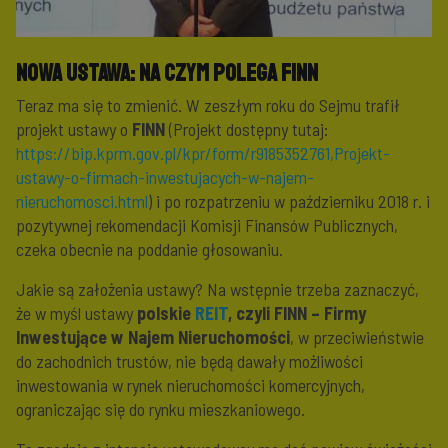
Nowa ustawa: na czym polega
FINN
Teraz ma się to zmienić. W zeszłym roku do Sejmu trafił
projekt ustawy o
FINN
(Projekt dostępny tutaj:
https://bip.kprm.gov.pl/kpr/form/r9185352761,Projekt-
ustawy-o-firmach-inwestujacych-w-najem-
nieruchomosci.html
) i po rozpatrzeniu w październiku 2018 r. i
pozytywnej rekomendacji Komisji Finansów Publicznych,
czeka obecnie na poddanie głosowaniu.
Jakie są założenia ustawy? Na wstępnie trzeba zaznaczyć,
że w myśl ustawy
polskie
REIT
, czyli FINN – Firmy
Inwestujące w Najem Nieruchomości
, w przeciwieństwie
do zachodnich trustów, nie będą dawały możliwości
inwestowania w rynek nieruchomości komercyjnych,
ograniczając się do rynku mieszkaniowego.