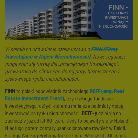
W sejmie na uchwalenie czeka ustawa o
FINN
(Firmy
Inwestujące w Najem Nieruchomości).
Nowe regulacje
mogą stać się furtką dla „przeciętnego Kowalskiego”,
prowadzącą do elitarnego do tej pory, bezpiecznego i
zyskownego rynku nieruchomości.
FINN
to polski odpowiednik zachodniego
REIT (ang. Real
Estate Investment Trust)
,
czyli takiego funduszu
inwestycyjnego, dzięki któremu mniejsze podmioty mogą
inwestować na rynku nieruchomości.
REIT-y
działają na
zachodzie już od lat 60-tych, kiedy to pojawiły się w Holandii.
Niedługo potem zostały usankcjonowane również w Belgii,
Francji, Wielkiej Brytanii, Niemczech i Włoszech. Obecnie,