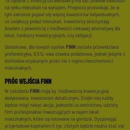
To zgodnie z intencją ustawodawcy ma dać powiew świeżości
na rynku mieszkań na wynajem. Prognoza przewiduje, że w
tym sektorze pojawi się więcej inwestorów indywidualnych,
co zwiększy podaż mieszkań. Inwestorzy skorzystają
bowiem z pewnością z możliwości ciekawej alternatywy dla
lokat, funduszy inwestycyjnych, czy obligacji.
Dodatkowo, dla nowych spółek
FINN
została przewidziana
preferencyjna, 8,5%-owa stawka podatkowa, jednak jedynie z
dochodów uzyskanych przez nie z najmu nieruchomości
mieszkalnych.
Próg wejścia FINN
W założeniu
FINN
mają by możliwością inwestycyjną
dedykowaną
inwestorom detalicznym
.
Dzięki niej każdy
będzie mógł nabyć akcje, jednostki uczestnictwa, udziały
firm profesjonalnie inwestujących w najem lokali
mieszkalnych, które są notowane na giełdzie. Dysponując
przykładowo kapitałem 5 tys. złotych będzie można stać się