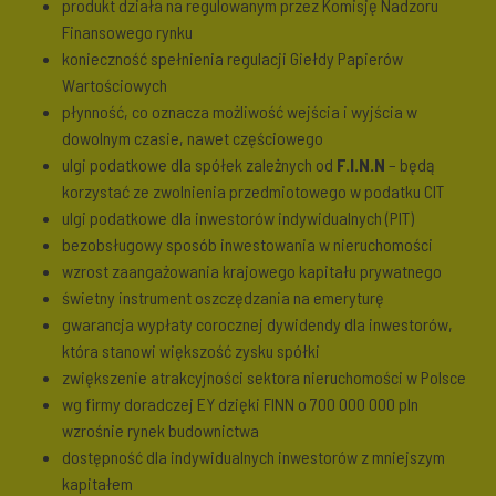
produkt działa na regulowanym przez Komisję Nadzoru
Finansowego rynku
konieczność spełnienia regulacji Giełdy Papierów
Wartościowych
płynność, co oznacza możliwość wejścia i wyjścia w
dowolnym czasie, nawet częściowego
ulgi podatkowe dla spółek zależnych od
F.I.N.N
– będą
korzystać ze zwolnienia przedmiotowego w podatku CIT
ulgi podatkowe dla inwestorów indywidualnych (PIT)
bezobsługowy sposób inwestowania w nieruchomości
wzrost zaangażowania krajowego kapitału prywatnego
świetny instrument oszczędzania na emeryturę
gwarancja wypłaty corocznej dywidendy dla inwestorów,
która stanowi większość zysku spółki
zwiększenie atrakcyjności sektora nieruchomości w Polsce
wg firmy doradczej EY dzięki FINN o 700 000 000 pln
wzrośnie rynek budownictwa
dostępność dla indywidualnych inwestorów z mniejszym
kapitałem