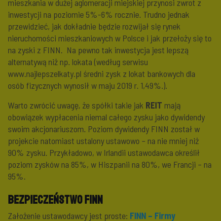
mieszkania w dużej aglomeracji miejskiej przynosi zwrot z
inwestycji na poziomie 5%-6% rocznie. Trudno jednak
przewidzieć, jak dokładnie będzie rozwijał się rynek
nieruchomości mieszkaniowych w Polsce i jak przełoży się to
na zyski z FINN. Na pewno tak inwestycja jest lepszą
alternatywą niż np. lokata (według serwisu
www.najlepszelkaty.pl średni zysk z lokat bankowych dla
osób fizycznych wynosił w maju 2019 r. 1,49%.).
Warto zwrócić uwagę, że spółki takie jak
REIT
mają
obowiązek wypłacenia niemal całego zysku jako dywidendy
swoim akcjonariuszom. Poziom dywidendy FINN został w
projekcie natomiast ustalony ustawowo – na nie mniej niż
90% zysku. Przykładowo, w Irlandii ustawodawca określił
poziom zysków na 85%, w Hiszpanii na 80%, we Francji – na
95%.
Bezpieczeństwo FINN
Założenie ustawodawcy jest proste:
FINN – Firmy