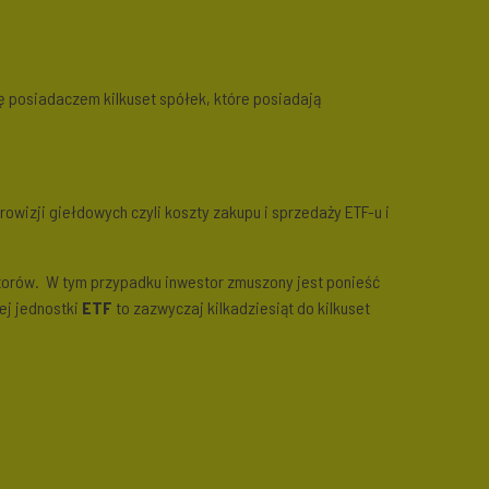
ię posiadaczem kilkuset spółek, które posiadają
owizji giełdowych czyli koszty zakupu i sprzedaży ETF-u i
storów. W tym przypadku inwestor zmuszony jest ponieść
ej jednostki
ETF
to zazwyczaj kilkadziesiąt do kilkuset