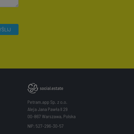
ŚLIJ
Petram.app Sp. z o.o.
Aleja Jana Pawła II 29
00-867 Warszawa, Polska
NIP: 527-296-30-57