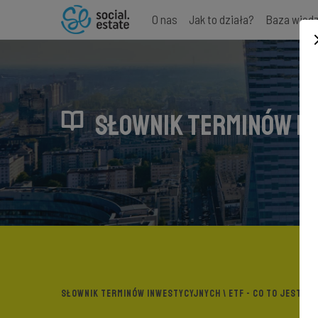
O nas
Jak to działa?
Baza wied
SŁOWNIK TERMINÓW I
SŁOWNIK TERMINÓW INWESTYCYJNYCH
\ ETF - CO TO JEST ?