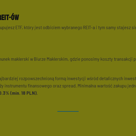
REIT-ów
Kupujesz ETF, który jest odbiciem wybranego REIT-a i tym samy stajesz s
nek maklerski w Biurze Maklerskim, gdzie ponosimy koszty transakcji pr
 najbardziej rozpowszechnioną formą inwestycji wśród detalicznych inwe
daży instrumentu finansowego oraz spread. Minimalna wartość zakupu jedn
.3% (min. 18 PLN).