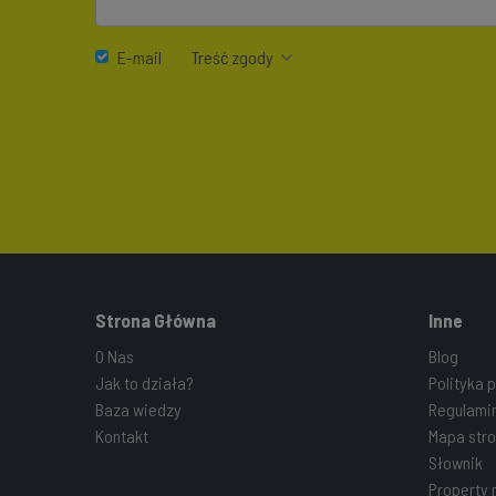
E-mail
Treść zgody
Strona Główna
Inne
O Nas
Blog
Jak to działa?
Polityka 
Baza wiedzy
Regulami
Kontakt
Mapa stro
Słownik
Property