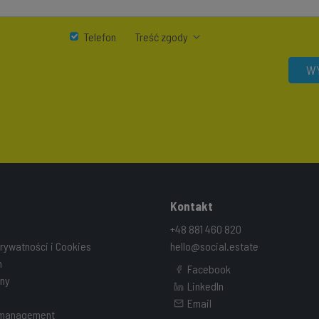
Telefon
Treść zgody
WY
Kontakt
+48 881 460 820
prywatności i Cookies
hello@social.estate
n
Facebook
ny
LinkedIn
Email
 management