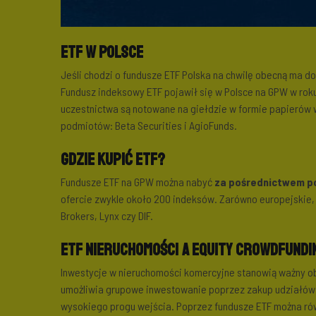
ETF w Polsce
Jeśli chodzi o fundusze ETF Polska na chwilę obecną ma d
Fundusz indeksowy ETF pojawił się w Polsce na GPW w roku
uczestnictwa są notowane na giełdzie w formie papierów 
podmiotów: Beta Securities i AgioFunds.
Gdzie kupić ETF?
Fundusze ETF na GPW można nabyć
za pośrednictwem po
ofercie zwykle około 200 indeksów. Zarówno europejskie, j
Brokers, Lynx czy DIF.
ETF nieruchomości a equity crowdfundi
Inwestycje w nieruchomości komercyjne stanowią ważny obs
umożliwia grupowe inwestowanie poprzez zakup udziałów w
wysokiego progu wejścia. Poprzez fundusze ETF można ró