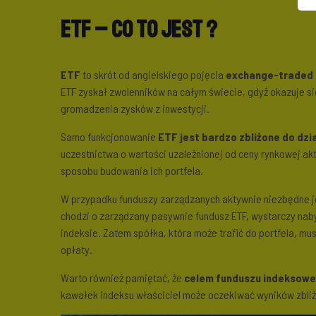
ETF – co to jest ?
ETF
to skrót od angielskiego pojęcia
exchange-traded 
ETF zyskał zwolenników na całym świecie, gdyż okazuje s
gromadzenia zysków z inwestycji.
Samo funkcjonowanie
ETF jest bardzo zbliżone do dzi
uczestnictwa o wartości uzależnionej od ceny rynkowej ak
sposobu budowania ich portfela.
W przypadku funduszy zarządzanych aktywnie niezbędne jes
chodzi o zarządzany pasywnie fundusz ETF, wystarczy naby
indeksie. Zatem spółka, która może trafić do portfela, mu
opłaty.
Warto również pamiętać, że
celem funduszu indeksowego
kawałek indeksu właściciel może oczekiwać wyników zbliż