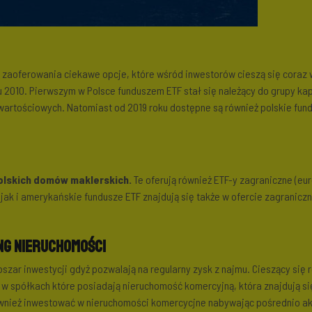
o zaoferowania ciekawe opcje, które wśród inwestorów cieszą się coraz 
 2010. Pierwszym w Polsce funduszem ETF stał się należący do grupy kap
wartościowych. Natomiast od 2019 roku dostępne są również polskie fun
lskich domów maklerskich.
Te oferują również ETF-y zagraniczne (eu
ak i amerykańskie fundusze ETF znajdują się także w ofercie zagraniczny
ng nieruchomości
zar inwestycji gdyż pozwalają na regularny zysk z najmu. Cieszący się 
 spółkach które posiadają nieruchomość komercyjną, która znajdują si
wnież inwestować w nieruchomości komercycjne nabywając pośrednio ak