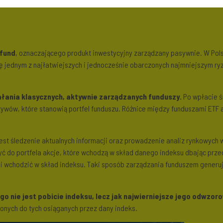
fund
, oznaczającego produkt inwestycyjny zarządzany pasywnie. W Pols
ię jednym z najłatwiejszych i jednocześnie obarczonych najmniejszym 
ałania klasycznych, aktywnie zarządzanych funduszy.
Po wpłacie ś
tywów, które stanowią portfel funduszu. Różnice między funduszami ETF
t śledzenie aktualnych informacji oraz prowadzenie analiz rynkowych w 
ć do portfela akcje, które wchodzą w skład danego indeksu dbając prze
si wchodzić w skład indeksu. Taki sposób zarządzania funduszem generuj
 nie jest pobicie indeksu, lecz jak najwierniejsze jego odwzor
onych do tych osiąganych przez dany indeks.