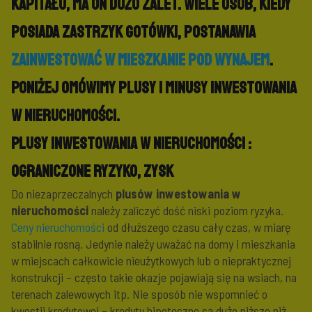
kapitału, ma on dużo zalet. Wiele osób, kiedy
posiada zastrzyk gotówki, postanawia
zainwestować w mieszkanie pod wynajem
.
Poniżej omówimy
plusy i minusy inwestowania
w nieruchomości.
Plusy inwestowania w nieruchomości :
ograniczone ryzyko, zysk
Do niezaprzeczalnych
plusów inwestowania w
nieruchomości
należy zaliczyć dość niski poziom ryzyka.
Ceny nieruchomości
od dłuższego czasu cały czas, w miarę
stabilnie rosną. Jedynie należy uważać na domy i mieszkania
w miejscach całkowicie nieużytkowych lub o niepraktycznej
konstrukcji – często takie okazje pojawiają się na wsiach, na
terenach zalewowych itp. Nie sposób nie wspomnieć o
kwestii kredytowej – kredyty hipoteczne są dużo niższe niż