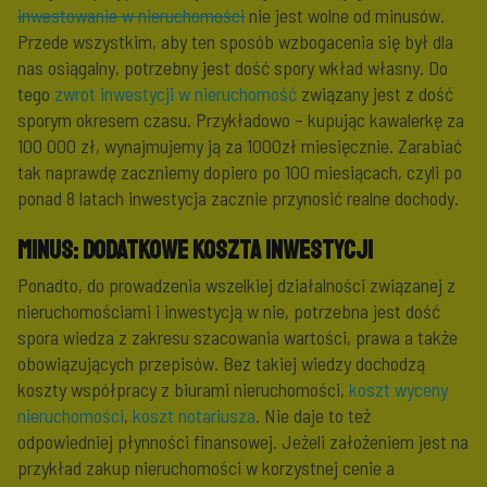
inwestowanie w nieruchomości
nie jest wolne od minusów.
Przede wszystkim, aby ten sposób wzbogacenia się był dla
nas osiągalny, potrzebny jest dość spory wkład własny. Do
tego
zwrot inwestycji w nieruchomość
związany jest z dość
sporym okresem czasu. Przykładowo – kupując kawalerkę za
100 000 zł, wynajmujemy ją za 1000zł miesięcznie. Zarabiać
tak naprawdę zaczniemy dopiero po 100 miesiącach, czyli po
ponad 8 latach inwestycja zacznie przynosić realne dochody.
MINUS:
dodatkowe koszta inwestycji
Ponadto, do prowadzenia wszelkiej działalności związanej z
nieruchomościami i inwestycją w nie, potrzebna jest dość
spora wiedza z zakresu szacowania wartości, prawa a także
obowiązujących przepisów. Bez takiej wiedzy dochodzą
koszty współpracy z biurami nieruchomości,
koszt wyceny
nieruchomości
,
koszt notariusza
. Nie daje to też
odpowiedniej płynności finansowej. Jeżeli założeniem jest na
przykład zakup nieruchomości w korzystnej cenie a