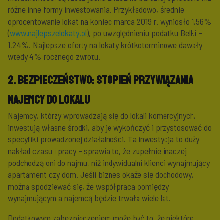
różne inne formy inwestowania. Przykładowo, średnie
oprocentowanie lokat na koniec marca 2019 r. wyniosło 1,56%
(
www.najlepszelokaty.pl
), po uwzględnieniu podatku Belki –
1,24%. Najlepsze oferty na lokaty krótkoterminowe dawały
wtedy 4% rocznego zwrotu.
2. Bezpieczeństwo: stopień przywiązania
najemcy do lokalu
Najemcy, którzy wprowadzają się do lokali komercyjnych,
inwestują własne środki, aby je wykończyć i przystosować do
specyfiki prowadzonej działalności. Ta inwestycja to duży
nakład czasu i pracy – sprawia to, że zupełnie inaczej
podchodzą oni do najmu, niż indywidualni klienci wynajmujący
apartament czy dom. Jeśli biznes okaże się dochodowy,
można spodziewać się, że współpraca pomiędzy
wynajmującym a najemcą będzie trwała wiele lat.
Dodatkowym zabezpieczeniem może być to, że niektóre