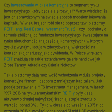
Czy
inwestowanie w lokale komercyjne
to segment rynku
inwestycyjnego, który będzie się rozwijał? Warto wiedzieć, że
jest on sprawdzonym na świecie sposób modelem lokowania
kapitału. W wielu krajach robi się to poprzez tzw. platformy
REIT
(ang. Real Estate Investment Trust)
– czyli podmioty o
formule zbliżonej do funduszu inwestycyjnego, inwestujące na
rynku nieruchomości (najczęściej komercyjnych), w których
zyski z wynajmu lądują w zdecydowanej większości na
kontach akcjonariuszy jako dywidenda. W Polsce w rękach
REIT
znajdują się takie sztandarowe galerie handlowe jak
Złote Tarasy, Arkadia czy Galeria Mokotów.
Takie platformy dają możliwość wchodzenia w duże projekty
komercyjne firmom i osobom z mniejszym kapitałem. Jak
podaje zestawienie MFS Investment Management, w latach
1997-2016 na rynku amerykańskim
REIT-y
były klasą
aktywów o drugiej najwyższej średniej stopie zwrotu, o
wartości ponad 9%. Tylko w okresie od września 2015 r. do
września 2016 r. wypłaciły one ponad 51 mld USD dywidendy