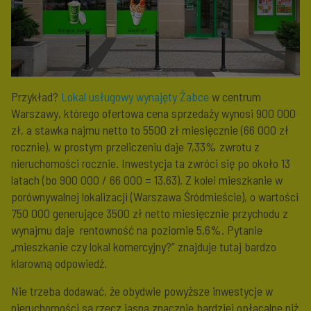
Przykład?
Lokal usługowy wynajęty Żabce
w centrum
Warszawy, którego ofertowa cena sprzedaży wynosi 900 000
zł, a stawka najmu netto to 5500 zł miesięcznie (66 000 zł
rocznie), w prostym przeliczeniu daje 7,33% zwrotu z
nieruchomości rocznie. Inwestycja ta zwróci się po około 13
latach (bo 900 000 / 66 000 = 13,63). Z kolei mieszkanie w
porównywalnej lokalizacji (Warszawa Śródmieście), o wartości
750 000 generujące 3500 zł netto miesięcznie przychodu z
wynajmu daje rentowność na poziomie 5,6%. Pytanie
„mieszkanie czy lokal komercyjny?” znajduje tutaj bardzo
klarowną odpowiedź.
Nie trzeba dodawać, że obydwie powyższe inwestycje w
nieruchomości są rzecz jasna znacznie bardziej opłacalne niż