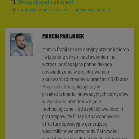
Dlaczego bogaci się bogacą?
Inwestycje w nieruchomości – sposób na inflację.
Marcin Pabijanek
Marcin Pabijanek to seryjny przedsiębiorca
i wizjoner z silnym nastawieniem na
wzrost, posiadający ponad dekadę
doświadczenia w projektowaniu i
skalowaniu biznesów w branżach B2B oraz
PropTech. Specjalizuje się w
przekształcaniu innowacyjnych pomysłów
w zyskowne przedsięwzięcia
technologiczne – od szybkich walidacji i
prototypów MVP aż po zaawansowane
struktury operacyjne generujące
wielomilionowe przychody.Założyciel i
współtwórca projektów takich jak Petram