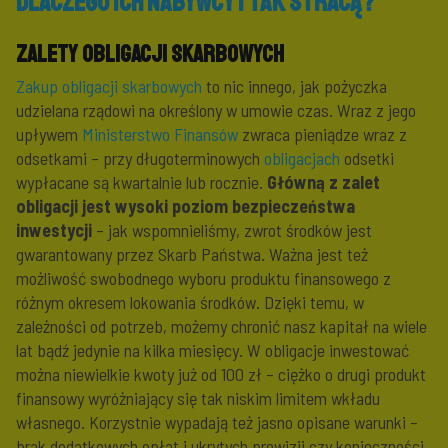
Dlaczego ich nabywcy i tak stracą?
Zalety obligacji skarbowych
Zakup obligacji skarbowych
to nic innego, jak pożyczka
udzielana rządowi na określony w umowie czas. Wraz z jego
upływem
Ministerstwo Finansów
zwraca pieniądze wraz z
odsetkami – przy długoterminowych
obligacjach
odsetki
wypłacane są kwartalnie lub rocznie.
Główną z zalet
obligacji jest wysoki poziom bezpieczeństwa
inwestycji
– jak wspomnieliśmy, zwrot środków jest
gwarantowany przez Skarb Państwa. Ważna jest też
możliwość swobodnego wyboru produktu finansowego z
różnym okresem lokowania środków. Dzięki temu, w
zależności od potrzeb, możemy chronić nasz kapitał na wiele
lat bądź jedynie na kilka miesięcy. W obligacje inwestować
można niewielkie kwoty już od 100 zł – ciężko o drugi produkt
finansowy wyróżniający się tak niskim limitem wkładu
własnego. Korzystnie wypadają też jasno opisane warunki –
brak dodatkowych opłat i ukrytych prowizji czy konieczności