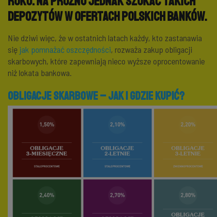
roku. Na próżno jednak szukać takich
depozytów w ofertach polskich banków.
Nie dziwi więc, że w ostatnich latach każdy, kto zastanawia
się
jak pomnażać oszczędności
, rozważa zakup obligacji
skarbowych, które zapewniają nieco wyższe oprocentowanie
niż lokata bankowa.
Obligacje skarbowe – jak i gdzie kupić?