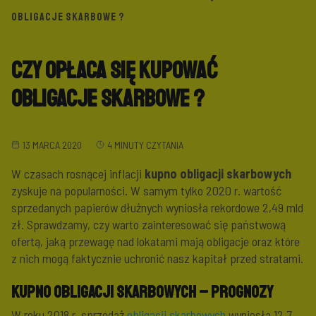
OBLIGACJE SKARBOWE ?
Czy opłaca się kupować
obligacje skarbowe ?
13 MARCA 2020
4 MINUTY CZYTANIA
W czasach rosnącej inflacji
kupno obligacji skarbowych
zyskuje na popularności. W samym tylko 2020 r. wartość
sprzedanych papierów dłużnych wyniosła rekordowe 2,49 mld
zł. Sprawdzamy, czy warto zainteresować się państwową
ofertą, jaką przewagę nad lokatami mają obligacje oraz które
z nich mogą faktycznie uchronić nasz kapitał przed stratami.
Kupno obligacji skarbowych – prognozy
W roku 2018 r. sprzedaż
obligacji skarbowych
wyniosła 12,7