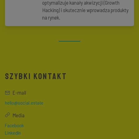
optymalizuje kanały akwizycji (Growth
Hacking) i skutecznie wprowadza produkty
na rynek.
SZYBKI KONTAKT
E-mail
hello@social.estate
Media
Facebook
LinkedIn