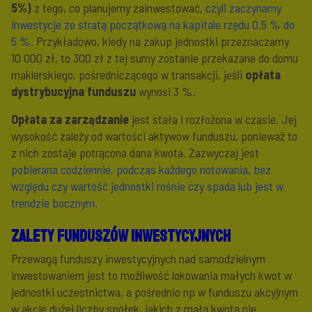
5%)
z tego, co planujemy zainwestować,
czyli zaczynamy
inwestycje ze stratą początkową na kapitale rzędu 0.5 % do
5 %.
Przykładowo, kiedy na zakup jednostki przeznaczamy
10 000 zł, to 300 zł z tej sumy zostanie przekazane do domu
maklerskiego, pośredniczącego w transakcji, jeśli
opłata
dystrybucyjna funduszu
wynosi 3 %.
Opłata za zarządzanie
jest stała i rozłożona w czasie. Jej
wysokość zależy od wartości aktywów funduszu, ponieważ to
z nich zostaje potrącona dana kwota. Zazwyczaj jest
pobierana codziennie, podczas każdego notowania, bez
względu czy wartość jednostki rośnie czy spada lub jest w
trendzie bocznym.
Zalety funduszów inwestycyjnych
Przewagą funduszy inwestycyjnych nad samodzielnym
inwestowaniem jest to możliwość lokowania małych kwot w
jednostki uczestnictwa, a pośrednio np w funduszu akcyjnym
w akcje dużej liczby spółek, jakich z małą kwotą nie