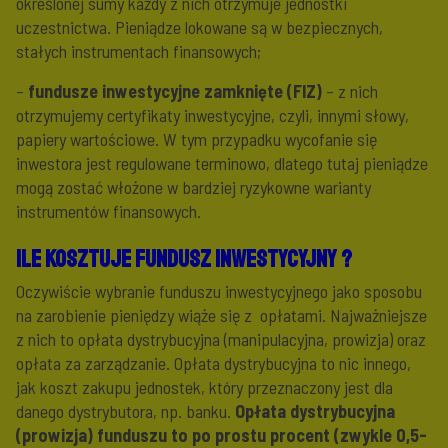
określonej sumy każdy z nich otrzymuje jednostki
uczestnictwa. Pieniądze lokowane są w bezpiecznych,
stałych instrumentach finansowych;
–
fundusze inwestycyjne zamknięte (FIZ)
– z nich
otrzymujemy certyfikaty inwestycyjne, czyli, innymi słowy,
papiery wartościowe. W tym przypadku wycofanie się
inwestora jest regulowane terminowo, dlatego tutaj pieniądze
mogą zostać włożone w bardziej ryzykowne warianty
instrumentów finansowych.
Ile kosztuje fundusz inwestycyjny ?
Oczywiście wybranie funduszu inwestycyjnego jako sposobu
na zarobienie pieniędzy wiąże się z opłatami. Najważniejsze
z nich to opłata dystrybucyjna (manipulacyjna, prowizja) oraz
opłata za zarządzanie. Opłata dystrybucyjna to nic innego,
jak koszt zakupu jednostek, który przeznaczony jest dla
danego dystrybutora, np. banku.
Opłata dystrybucyjna
(prowizja) funduszu to po prostu procent (zwykle 0,5-