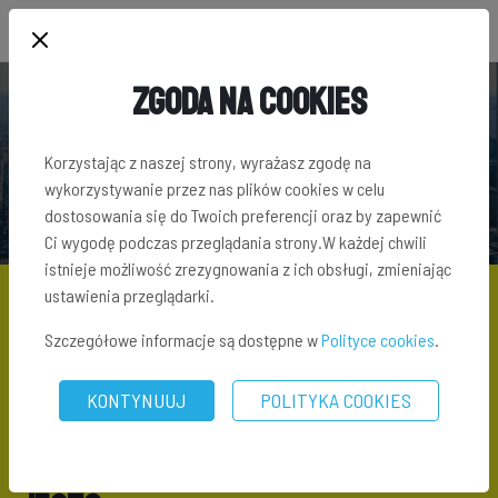
Zgoda na Cookies
SŁOWNIK TERMINÓW INWESTYCYJNYCH
Korzystając z naszej strony, wyrażasz zgodę na
wykorzystywanie przez nas plików cookies w celu
dostosowania się do Twoich preferencji oraz by zapewnić
Ci wygodę podczas przeglądania strony.W każdej chwili
istnieje możliwość zrezygnowania z ich obsługi, zmieniając
ustawienia przeglądarki.
Szczegółowe informacje są dostępne w
Polityce cookies
.
SŁOWNIK TERMINÓW INWESTYCYJNYCH
\ OBLIGACJE
KORPORACYJNE - CO TO JEST?
KONTYNUUJ
POLITYKA COOKIES
Obligacje korporacyjne – co to