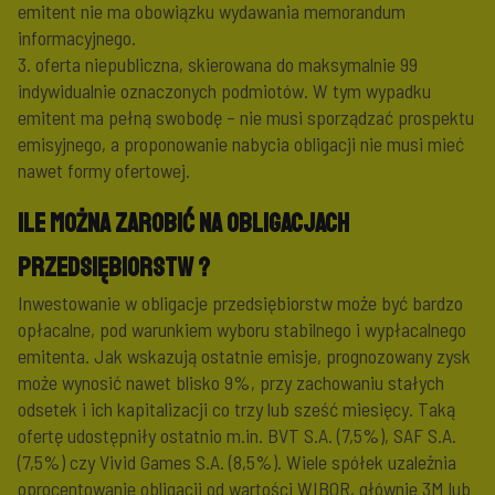
emitent nie ma obowiązku wydawania memorandum
informacyjnego.
3. oferta niepubliczna, skierowana do maksymalnie 99
indywidualnie oznaczonych podmiotów. W tym wypadku
emitent ma pełną swobodę – nie musi sporządzać prospektu
emisyjnego, a proponowanie nabycia obligacji nie musi mieć
nawet formy ofertowej.
Ile można zarobić na obligacjach
przedsiębiorstw ?
Inwestowanie w obligacje przedsiębiorstw może być bardzo
opłacalne, pod warunkiem wyboru stabilnego i wypłacalnego
emitenta. Jak wskazują ostatnie emisje, prognozowany zysk
może wynosić nawet blisko 9%, przy zachowaniu stałych
odsetek i ich kapitalizacji co trzy lub sześć miesięcy. Taką
ofertę udostępniły ostatnio m.in. BVT S.A. (7,5%), SAF S.A.
(7,5%) czy Vivid Games S.A. (8,5%). Wiele spółek uzależnia
oprocentowanie obligacji od wartości WIBOR, głównie 3M lub