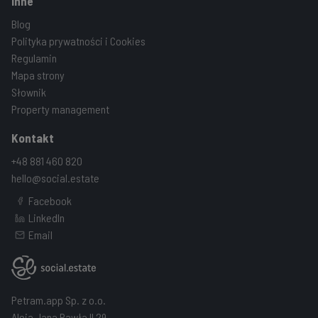
Inne
Blog
Polityka prywatności i Cookies
Regulamin
Mapa strony
Słownik
Property management
Kontakt
+48 881 460 820
hello@social.estate
Facebook
LinkedIn
Email
Petram.app Sp. z o.o.
Aleja Jana Pawła II 29