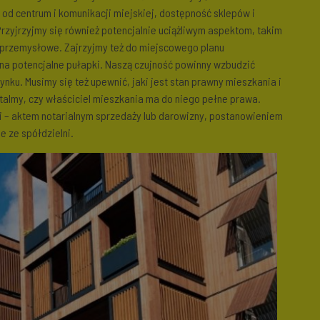
 od centrum i komunikacji miejskiej, dostępność sklepów i
Przyjrzyjmy się również potencjalnie uciążliwym aspektom, takim
dy przemysłowe. Zajrzyjmy też do miejscowego planu
na potencjalne pułapki. Naszą czujność powinny wzbudzić
ku. Musimy się też upewnić, jaki jest stan prawny mieszkania i
talmy, czy właściciel mieszkania ma do niego pełne prawa.
 – aktem notarialnym sprzedaży lub darowizny, postanowieniem
e ze spółdzielni.