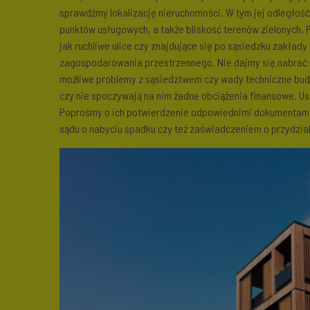
sprawdźmy lokalizację nieruchomości. W tym jej odległość
punktów usługowych, a także bliskość terenów zielonych. 
jak ruchliwe ulice czy znajdujące się po sąsiedzku zakła
zagospodarowania przestrzennego. Nie dajmy się nabrać 
możliwe problemy z sąsiedztwem czy wady techniczne budyn
czy nie spoczywają na nim żadne obciążenia finansowe. Us
Poprośmy o ich potwierdzenie odpowiednimi dokumentami
sądu o nabyciu spadku czy też zaświadczeniem o przydzial