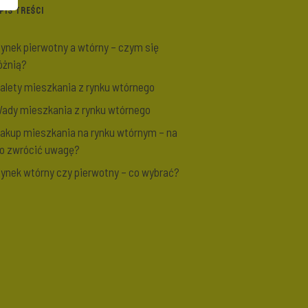
PIS TREŚCI
ynek pierwotny a wtórny – czym się
óżnią?
alety mieszkania z rynku wtórnego
ady mieszkania z rynku wtórnego
akup mieszkania na rynku wtórnym – na
o zwrócić uwagę?
ynek wtórny czy pierwotny – co wybrać?