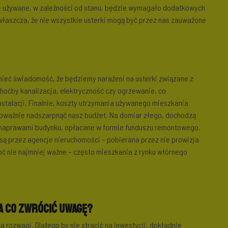
nie używane, w zależności od stanu, będzie wymagało dodatkowych
właszcza, że nie wszystkie usterki mogą być przez nas zauważone
mieć świadomość, że będziemy narażeni na usterki związane z
hoćby kanalizacja, elektryczność czy ogrzewanie, co
nstalacji. Finalnie, koszty utrzymania używanego mieszkania
poważnie nadszarpnąć nasz budżet. Na domiar złego, dochodzą
 naprawami budynku, opłacane w formie funduszu remontowego.
ą przez agencje nieruchomości – pobierana przez nie prowizja
oć nie najmniej ważne – często mieszkania z rynku wtórnego
a co zwrócić uwagę?
rozwagi. Dlatego by nie stracić na inwestycji, dokładnie