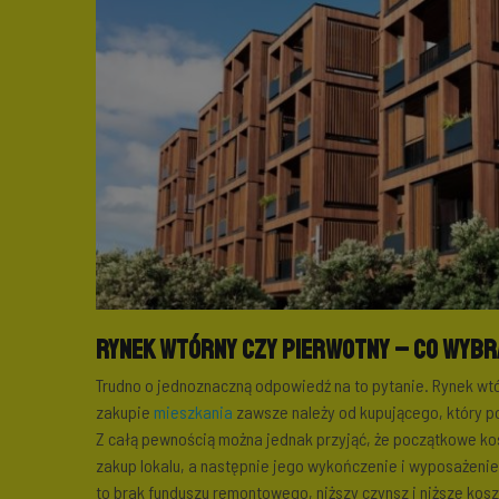
Rynek wtórny czy pierwotny – co wybr
Trudno o jednoznaczną odpowiedź na to pytanie. Rynek wtó
zakupie
mieszkania
zawsze należy od kupującego, który p
Z całą pewnością można jednak przyjąć, że początkowe ko
zakup lokalu, a następnie jego wykończenie i wyposażeni
to brak funduszu remontowego, niższy czynsz i niższe kos