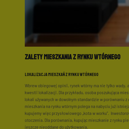
Zalety mieszkania z rynku wtórnego
Lokalizacja mieszkań z rynku wtórnego
Wbrew obiegowej opinii, rynek wtórny ma nie tylko wady, al
kwestii lokalizacji. Dla przykładu, osoba poszukująca mie
lokali używanych w dowolnym standardzie w porównaniu z o
mieszkania na rynku wtórnym polega na nabyciu już istniej
kupujemy więc przysłowiowego „kota w worku”. Inwestorow
otoczenia. Dla porównania, kupując mieszkanie z rynku p
jeszcze nieoddane do użytkowania.