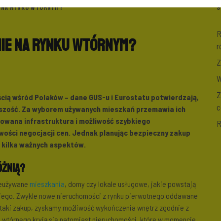
E NA RYNKU WTÓRNYM?
S
R
ie na rynku wtórnym?
r
Z
W
Z
ością wśród Polaków – dane GUS-u i Eurostatu potwierdzają,
c
kszość. Za wyborem używanych mieszkań przemawia ich
dowana infrastruktura i możliwość szybkiego
R
wości negocjacji cen. Jednak planując bezpieczny zakup
 kilka ważnych aspektów.
óżnią?
ieużywane
mieszkania
, domy czy lokale usługowe, jakie powstają
iego. Zwykle nowe nieruchomości z rynku pierwotnego oddawane
a taki zakup, zyskamy możliwość wykończenia wnętrz zgodnie z
 wtórnego kryją się natomiast nieruchomości, które w momencie