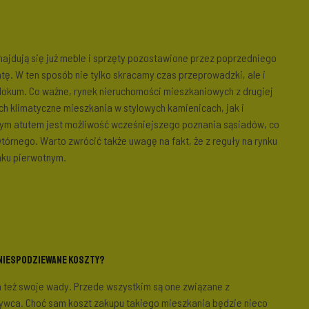
znajdują się już meble i sprzęty pozostawione przez poprzedniego
tę. W ten sposób nie tylko skracamy czas przeprowadzki, ale i
okum. Co ważne, rynek nieruchomości mieszkaniowych z drugiej
ch klimatyczne mieszkania w stylowych kamienicach, jak i
ym atutem jest możliwość wcześniejszego poznania sąsiadów, co
órnego. Warto zwrócić także uwagę na fakt, że z reguły na rynku
nku pierwotnym.
 niespodziewane koszty?
 też swoje wady. Przede wszystkim są one związane z
bywca. Choć sam koszt zakupu takiego mieszkania będzie nieco