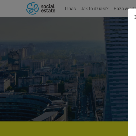
O nas
Jak to działa?
Baza wied