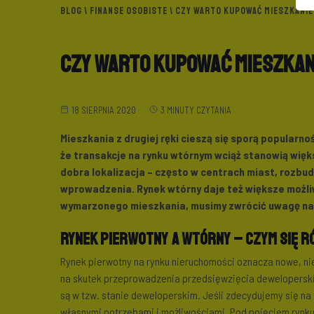
BLOG
\
FINANSE OSOBISTE
\ CZY WARTO KUPOWAĆ MIESZKANI
Czy warto kupować mieszkan
18 SIERPNIA 2020
3 MINUTY CZYTANIA
Mieszkania z drugiej ręki cieszą się sporą popularn
że transakcje na rynku wtórnym wciąż stanowią wię
dobra lokalizacja – często w centrach miast, rozbu
wprowadzenia. Rynek wtórny daje też większe możli
wymarzonego mieszkania, musimy zwrócić uwagę na
Rynek pierwotny a wtórny – czym się r
Rynek pierwotny na rynku nieruchomości oznacza nowe, n
na skutek przeprowadzenia przedsięwzięcia dewelopersk
są w tzw. stanie deweloperskim. Jeśli zdecydujemy się n
własnymi potrzebami i możliwościami. Pod pojęciem rynku