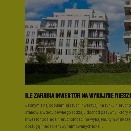
Ile zarabia inwestor na wynajmie miesz
Jednym z najpopularniejszych inwestycji na rynku nieruch
stanowią wtedy pewnego rodzaju dochód pasywny, który w
inwestor posiada nieruchomości na wynajem, tym większe 
obsługą i nadzorem wynajmowanych lokali.