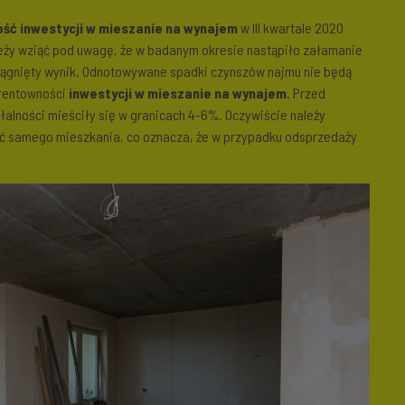
ść inwestycji w mieszanie na wynajem
w III kwartale 2020
leży wziąć pod uwagę, że w badanym okresie nastąpiło załamanie
iągnięty wynik. Odnotowywane spadki czynszów najmu nie będą
 rentowności
inwestycji w mieszanie na wynajem
. Przed
alności mieściły się w granicach 4-6%. Oczywiście należy
tość samego mieszkania, co oznacza, że w przypadku odsprzedaży