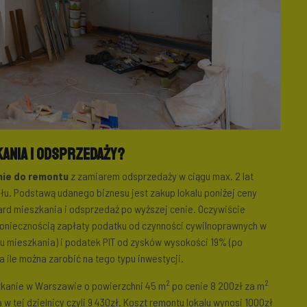
kania i odsprzedaży?
nie do remontu
z zamiarem odsprzedaży w ciągu max. 2 lat
. Podstawą udanego biznesu jest zakup lokalu poniżej ceny
d mieszkania i odsprzedaż po wyższej cenie. Oczywiście
 koniecznością zapłaty podatku od czynności cywilnoprawnych w
 mieszkania) i podatek PIT od zysków wysokości 19% (po
 ile można zarobić na tego typu inwestycji.
2
2
zkanie w Warszawie o powierzchni 45 m
po cenie 8 200zł za m
 w tej dzielnicy czyli 9 430zł. Koszt remontu lokalu wynosi 1000zł