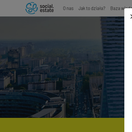
O nas
Jak to działa?
Baza wied