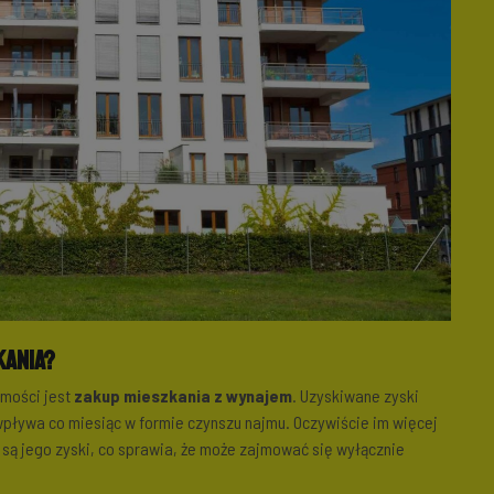
kania?
omości jest
zakup mieszkania z wynajem
. Uzyskiwane zyski
pływa co miesiąc w formie czynszu najmu. Oczywiście im więcej
są jego zyski, co sprawia, że może zajmować się wyłącznie