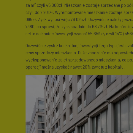
2
za m
czyli 45 000zł. Mieszkanie zostaje sprzedane po pół
czyli do 9 901zł. Wyremontowane mieszkanie zostaje sprz
095zł. Zysk wynosi więc 76 095zł. Oczywiście należy jes
7380, co sprawi, że zysk spadnie do 68 715zł. Na koniec in
netto na koniec inwestycji wynosi 55 659zł, czyli 15% (55
Oczywiście zysk z konkretnej inwestycji tego typu jest uz
ceny sprzedaży mieszkania. Duże znaczenie ma odpowiedn
wyeksponowanie zalet sprzedawanego mieszkania, co pozwo
operacji można uzyskać nawet 20% zwrotu z kapitału.