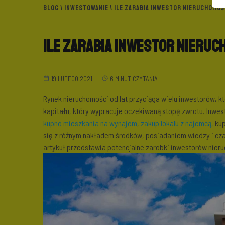
BLOG
\
INWESTOWANIE
\ ILE ZARABIA INWESTOR NIERUCHOMOŚ
Ile zarabia inwestor nieruc
19 LUTEGO 2021
6 MINUT CZYTANIA
Rynek nieruchomości od lat przyciąga wielu inwestorów, 
kapitału, który wypracuje oczekiwaną stopę zwrotu. Inwes
kupno mieszkania na wynajem
,
zakup lokalu z najemcą,
kup
się z różnym nakładem środków, posiadaniem wiedzy i cza
artykuł przedstawia potencjalne zarobki inwestorów nieru