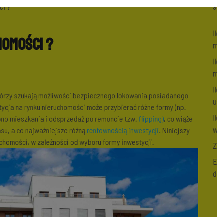
CI ?
S
I
homości ?
m
I
m
I
którzy szukają możliwości bezpiecznego lokowania posiadanego
u
tycja na rynku nieruchomości może przybierać różne formy (np.
I
no mieszkania i odsprzedaż po remoncie tzw.
flipping)
, co wiąże
w
su, a co najważniejsze różną
rentownością inwestycji
. Niniejszy
chomości, w zależności od wyboru formy inwestycji.
Z
E
d