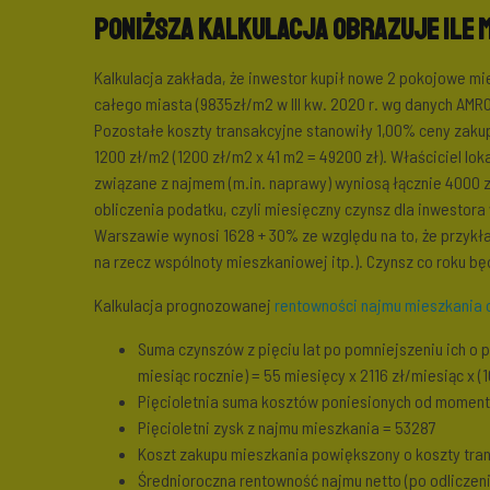
Poniższa kalkulacja obrazuje ile m
Kalkulacja zakłada, że inwestor kupił nowe 2 pokojowe mi
całego miasta (9835zł/m2 w III kw. 2020 r. wg danych AMR
Pozostałe koszty transakcyjne stanowiły 1,00% ceny zaku
1200 zł/m2 (1200 zł/m2 x 41 m2 = 49200 zł). Właściciel lok
związane z najmem (m.in. naprawy) wyniosą łącznie 4000 
obliczenia podatku, czyli miesięczny czynsz dla inwestora
Warszawie wynosi 1628 + 30% ze względu na to, że przykła
na rzecz wspólnoty mieszkaniowej itp.). Czynsz co roku b
Kalkulacja prognozowanej
rentowności najmu mieszkania
Suma czynszów z pięciu lat po pomniejszeniu ich o 
miesiąc rocznie) = 55 miesięcy x 2116 zł/miesiąc x (
Pięcioletnia suma kosztów poniesionych od momentu
Pięcioletni zysk z najmu mieszkania = 53287
Koszt zakupu mieszkania powiększony o koszty tran
Średnioroczna rentowność najmu netto (po odliczeni