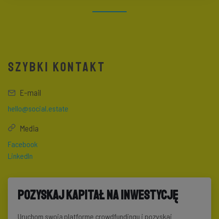
SZYBKI KONTAKT
E-mail
hello@social.estate
Media
Facebook
LinkedIn
Pozyskaj kapitał na inwestycję
Uruchom swoją platformę crowdfundingu i pozyskaj