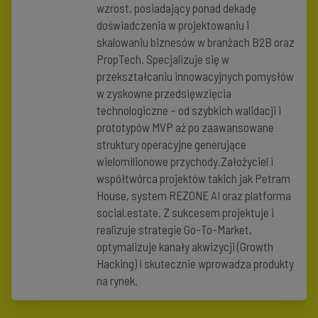
wzrost, posiadający ponad dekadę
doświadczenia w projektowaniu i
skalowaniu biznesów w branżach B2B oraz
PropTech. Specjalizuje się w
przekształcaniu innowacyjnych pomysłów
w zyskowne przedsięwzięcia
technologiczne – od szybkich walidacji i
prototypów MVP aż po zaawansowane
struktury operacyjne generujące
wielomilionowe przychody.Założyciel i
współtwórca projektów takich jak Petram
House, system REZONE AI oraz platforma
social.estate. Z sukcesem projektuje i
realizuje strategie Go-To-Market,
optymalizuje kanały akwizycji (Growth
Hacking) i skutecznie wprowadza produkty
na rynek.