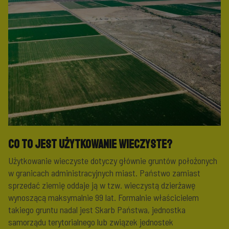
Co to jest użytkowanie wieczyste?
Użytkowanie wieczyste dotyczy głównie gruntów położonych
w granicach administracyjnych miast. Państwo zamiast
sprzedać ziemię oddaje ją w tzw. wieczystą dzierżawę
wynoszącą maksymalnie 99 lat. Formalnie właścicielem
takiego gruntu nadal jest Skarb Państwa, jednostka
samorządu terytorialnego lub związek jednostek