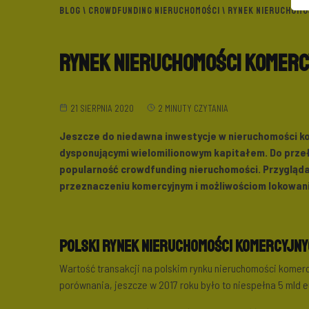
BLOG
\
CROWDFUNDING NIERUCHOMOŚCI
\ RYNEK NIERUCHOMO
Rynek nieruchomości komerc
21 SIERPNIA 2020
2 MINUTY CZYTANIA
Jeszcze do niedawna inwestycje w nieruchomości ko
dysponującymi wielomilionowym kapitałem. Do przeła
popularność crowdfunding nieruchomości. Przygląda
przeznaczeniu komercyjnym i możliwościom lokowani
Polski rynek nieruchomości komercyjny
Wartość transakcji na polskim rynku nieruchomości komerc
porównania, jeszcze w 2017 roku było to niespełna 5 mld e