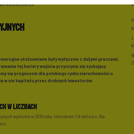
ŚCI KOMERCYJNYCH
S
P
yjnych
k
L
k
N
mercyjne utożsamiane były wyłącznie z dużymi graczami,
S
mania tej bariery wejścia przyczynia się zyskujący
my się prognozom dla polskiego rynku nieruchomości o
a w nie kapitału przez drobnych inwestorów.
ch w liczbach
yjnych wyniosła w 2019 roku rekordowe 7,8 mld euro. Dla
uro.