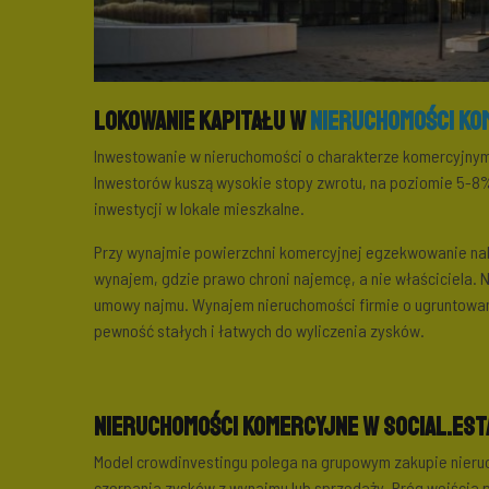
Lokowanie kapitału w
nieruchomości ko
Inwestowanie w nieruchomości o charakterze komercyjnym
Inwestorów kuszą wysokie stopy zwrotu, na poziomie 5-8%,
inwestycji w lokale mieszkalne.
Przy wynajmie powierzchni komercyjnej egzekwowanie nal
wynajem, gdzie prawo chroni najemcę, a nie właściciela. N
umowy najmu. Wynajem nieruchomości firmie o ugruntowanej
pewność stałych i łatwych do wyliczenia zysków.
Nieruchomości komercyjne w Social.Est
Model crowdinvestingu polega na grupowym zakupie nieru
czerpania zysków z wynajmu lub sprzedaży. Próg wejścia p