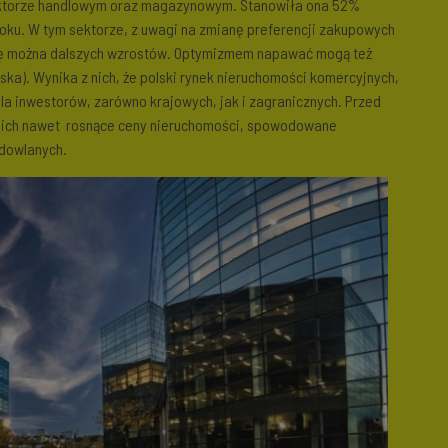
ktorze handlowym oraz magazynowym. Stanowiła ona 52%
roku. W tym sektorze, z uwagi na zmianę preferencji zakupowych
ię można dalszych wzrostów. Optymizmem napawać mogą też
olska). Wynika z nich, że polski rynek nieruchomości komercyjnych,
dla inwestorów, zarówno krajowych, jak i zagranicznych. Przed
ą ich nawet rosnące ceny nieruchomości, spowodowane
dowlanych.