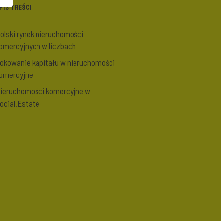
PIS TREŚCI
olski rynek nieruchomości
omercyjnych w liczbach
okowanie kapitału w nieruchomości
omercyjne
ieruchomości komercyjne w
ocial.Estate