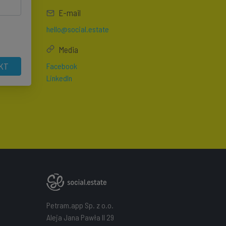
E-mail
hello@social.estate
Media
KT
Facebook
LinkedIn
Petram.app Sp. z o.o.
Aleja Jana Pawła II 29