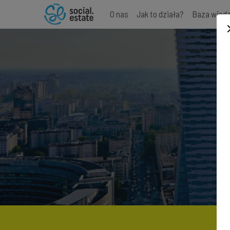
O nas
Jak to działa?
Baza wied