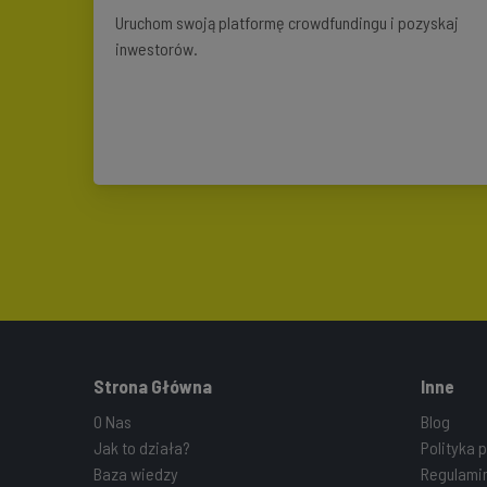
Uruchom swoją platformę crowdfundingu i pozyskaj
inwestorów.
Strona Główna
Inne
O Nas
Blog
Jak to działa?
Polityka 
Baza wiedzy
Regulami