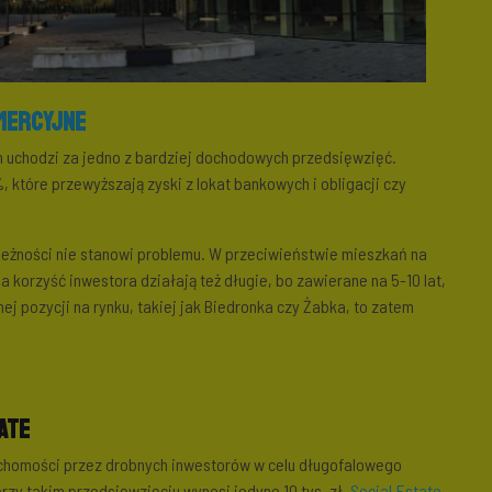
mercyjne
 uchodzi za jedno z bardziej dochodowych przedsięwzięć.
 które przewyższają zyski z lokat bankowych i obligacji czy
eżności nie stanowi problemu. W przeciwieństwie mieszkań na
a korzyść inwestora działają też długie, bo zawierane na 5-10 lat,
 pozycji na rynku, takiej jak Biedronka czy Żabka, to zatem
ate
chomości przez drobnych inwestorów w celu długofalowego
rzy takim przedsięwzięciu wynosi jedyne 10 tys. zł.
Social.Estate