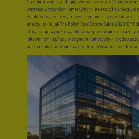
Na odnotowanie zasługuje zwłaszcza wartość umów w se
wartości wszystkich komercyjnych inwestycji w ubiegłym 
Polaków i dynamiczny rozwój e-commerce, spodziewać s
analizy, takie jak The Polish Real Estate Guide 2020 (EY P
który notuje wysokie wyniki, wciąż pozostanie atrakcyjny 
lokowaniem kapitału w segment komercyjny nie odstrasz
ograniczoną dostępnością gruntów i wzrostem kosztów bu