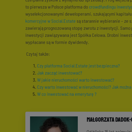
to pierwsza w Polsce platforma do
crowdfundingu inwesty
wyselekcjonowanymi deweloperami, szukającymi kapitału p
komercyjne w Social.Estate
są starannie wybieranie – ze 
zawierają prognozowaną stopę zwrotu z inwestycji. Samo p
inwestycji zawiązywana jest Spółka Celowa. Drobni inwesto
wypłacane są w formie dywidendy.
Czytaj także:
Czy platforma Social.Estate jest bezpieczna?
Jak zacząć inwestować?
W jakie nieruchomości warto inwestować?
Czy warto inwestować w nieruchomości? Jak można 
W co inwestować na emeryturę ?
Małgorzata Dadok
Od blisko 15 lat zajmuj