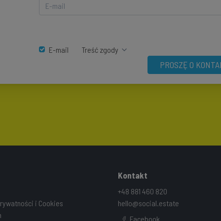
E-mail
Treść zgody
PROSZĘ O KONTA
Kontakt
+48 881 460 820
prywatności i Cookies
hello@social.estate
n
Facebook