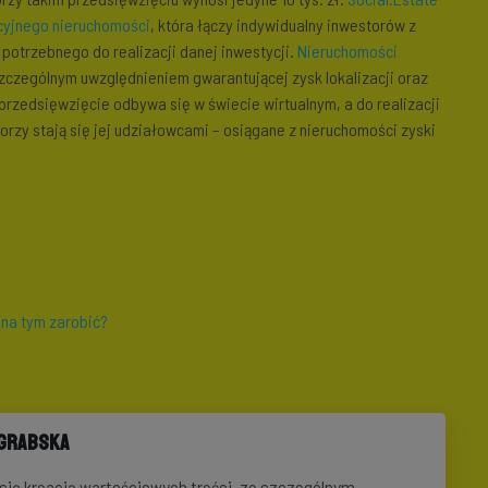
cyjnego nieruchomości
, która łączy indywidualny inwestorów z
otrzebnego do realizacji danej inwestycji.
Nieruchomości
szczególnym uwzględnieniem gwarantującej zysk lokalizacji oraz
rzedsięwzięcie odbywa się w świecie wirtualnym, a do realizacji
rzy stają się jej udziałowcami – osiągane z nieruchomości zyski
na tym zarobić?
-Grabska
e się kreacją wartościowych treści, ze szczególnym