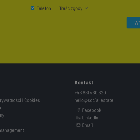
Telefon
Treść zgody
WY
Kontakt
+48 881 460 820
prywatności i Cookies
hello@social.estate
n
Facebook
ny
LinkedIn
Email
 management