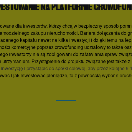
westowanie na platformie crowdfun
owane dla inwestorów, którzy chcą w bezpieczny sposób pomna
samodzielnego zakupu nieruchomości. Bariera dołączenia do g
adanego kapitału nawet na kilka inwestycji i dzięki temu na le
mości komercyjne poprzez crowdfunding udziałowy to także o
o inwestorzy nie są zobligowani do załatwiania spraw związ
utrzymaniem. Przystąpienie do projektu związane jest także 
inwestycję i przystąpić do spółki celowej, aby przez kolejne 5
tować i jak inwestować pieniądze, to z pewnością wybór nieru