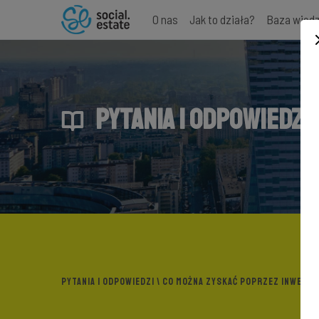
O nas
Jak to działa?
Baza wied
PYTANIA I ODPOWIEDZI
PYTANIA I ODPOWIEDZI
\ CO MOŻNA ZYSKAĆ POPRZEZ INWESTO