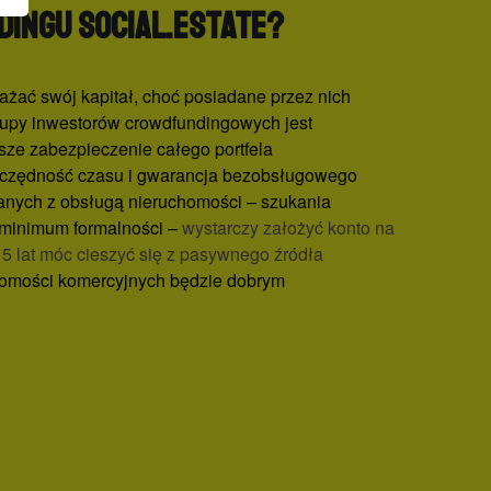
dingu Social.Estate?
żać swój kapitał, choć posiadane przez nich
rupy inwestorów crowdfundingowych jest
psze zabezpieczenie całego portfela
szczędność czasu i gwarancja bezobsługowego
anych z obsługą nieruchomości – szukania
z minimum formalności –
wystarczy założyć konto na
-15 lat móc cieszyć się z pasywnego źródła
chomości komercyjnych będzie dobrym