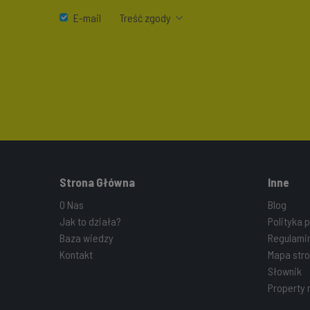
E-mail
Treść zgody
Strona Główna
Inne
O Nas
Blog
Jak to działa?
Polityka 
Baza wiedzy
Regulami
Kontakt
Mapa stro
Słownik
Property