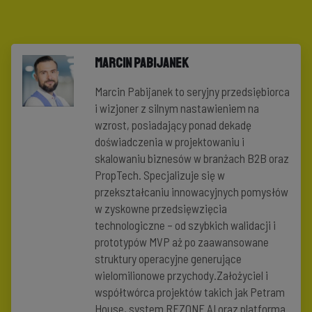
Marcin Pabijanek
Marcin Pabijanek to seryjny przedsiębiorca
i wizjoner z silnym nastawieniem na
wzrost, posiadający ponad dekadę
doświadczenia w projektowaniu i
skalowaniu biznesów w branżach B2B oraz
PropTech. Specjalizuje się w
przekształcaniu innowacyjnych pomysłów
w zyskowne przedsięwzięcia
technologiczne – od szybkich walidacji i
prototypów MVP aż po zaawansowane
struktury operacyjne generujące
wielomilionowe przychody.Założyciel i
współtwórca projektów takich jak Petram
House, system REZONE AI oraz platforma