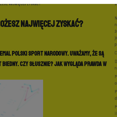
MOŻESZ NAJWIĘCEJ ZYSKAĆ?
S
N
 możesz najwięcej zyskać?
n
ż
j
p
emal polski sport narodowy. Uważamy, że są
C
D
t biedny. Czy słusznie? Jak wygląda prawda w
n
M
o
P
d
M
i