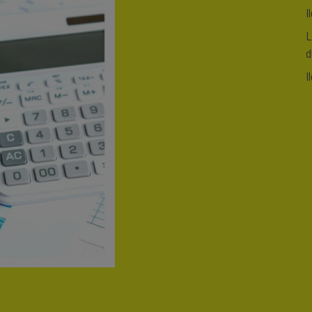
I
L
d
I