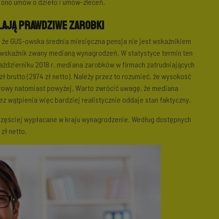
niono umów o dzieło i umów-zleceń.
ślają prawdziwe zarobki
, że GUS-owska średnia miesięczna pensja nie jest wskaźnikiem
e wskaźnik zwany medianą wynagrodzeń. W statystyce termin ten
ździerniku 2018 r. mediana zarobków w firmach zatrudniających
 brutto (2974 zł netto). Należy przez to rozumieć, że wysokość
połowy natomiast powyżej. Warto zwrócić uwagę, że mediana
ez wątpienia więc bardziej realistycznie oddaje stan faktyczny.
jczęściej wypłacane w kraju wynagrodzenie. Według dostępnych
 zł netto.