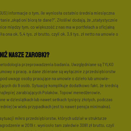
US) informacje o tym, ile wyniosła ostatnio średnia miesięczna
anie „skąd oni biorą te dane?”. Złośliwi dodają, że „statystycznie
żnice między tym, co większość z nas ma w portfelach a oficjalną
ona ok. 5,4 tys. zł brutto, czyli ok. 3,9 tys. zł netto na umowie o
niż nasze zarobki?
metodologia przeprowadzenia badania. Uwzględniane są TYLKO
mowy o pracę, a dane zbierane są wyłącznie z przedsiębiorstw
e pod uwagę osoby pracujące na umowie o dzieło lub umowie-
jących do 9 osób. Sytuację komplikuje dodatkowo fakt, że średnią
 najlepiej zarabiających Polaków. Topowi menedżerowie,
zone w dziesiątkach lub nawet setkach tysięcy złotych, podczas
edniej (w wielu przypadkach jest to nawet pensja minimalna).
sytuacji mikro przedsiębiorstw, których udział w strukturze
rodzenie w 2019 r. wyniosło tam zaledwie 3081 zł brutto, czyli