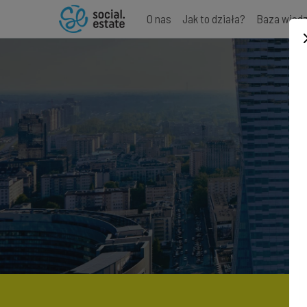
O nas
Jak to działa?
Baza wied