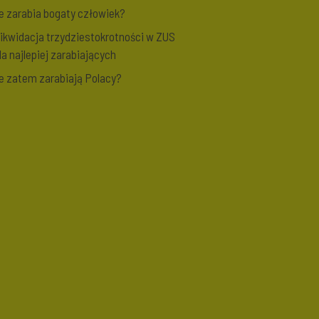
le zarabia bogaty człowiek?
ikwidacja trzydziestokrotności w ZUS
la najlepiej zarabiających
le zatem zarabiają Polacy?