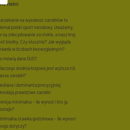
PIS TREŚCI
arzekanie na wysokość zarobków to
iemal polski sport narodowy. Uważamy,
e są zdecydowanie za niskie, a nasz kraj
est biedny. Czy słusznie? Jak wygląda
rawda w liczbach bezwzględnych?
o mówią dane GUS?
laczego średnia krajowa jest wyższa niż
asze zarobki?
ediana i dominanta precyzyjniej
kreślają prawdziwe zarobki
ensja minimalna – ile wynosi i kto ją
ostaje?
inimalna stawka godzinowa – ile wynosi
 kogo dotyczy?