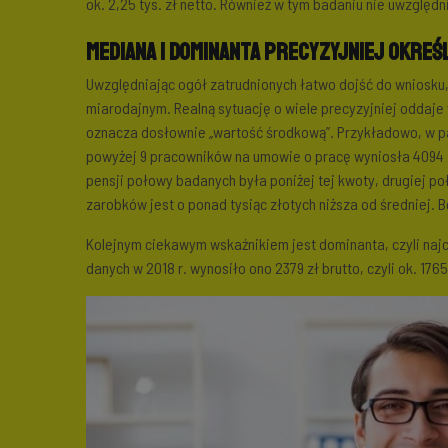
ok. 2,25 tys. zł netto. Również w tym badaniu nie uwzględ
Mediana i dominanta precyzyjniej okre
Uwzględniając ogół zatrudnionych łatwo dojść do wniosku
miarodajnym. Realną sytuację o wiele precyzyjniej oddaj
oznacza dosłownie „wartość środkową”. Przykładowo, w pa
powyżej 9 pracowników na umowie o pracę wyniosła 4094 zł
pensji połowy badanych była poniżej tej kwoty, drugiej 
zarobków jest o ponad tysiąc złotych niższa od średniej. B
Kolejnym ciekawym wskaźnikiem jest dominanta, czyli na
danych w 2018 r. wynosiło ono 2379 zł brutto, czyli ok. 1765