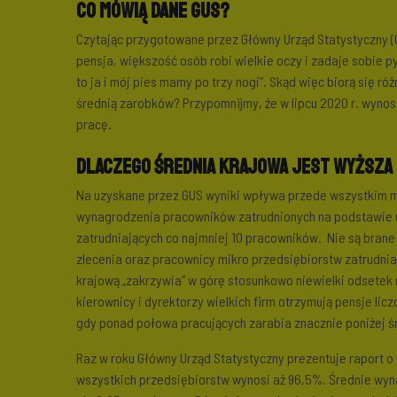
Co mówią dane GUS?
Czytając przygotowane przez Główny Urząd Statystyczny (G
pensja, większość osób robi wielkie oczy i zadaje sobie pyt
to ja i mój pies mamy po trzy nogi”. Skąd więc biorą się ró
średnią zarobków? Przypomnijmy, że w lipcu 2020 r. wynosiła 
pracę.
Dlaczego średnia krajowa jest wyższa 
Na uzyskane przez GUS wyniki wpływa przede wszystkim 
wynagrodzenia pracowników zatrudnionych na podstawie u
zatrudniających co najmniej 10 pracowników. Nie są bran
zlecenia oraz pracownicy mikro przedsiębiorstw zatrudnia
krajową „zakrzywia” w górę stosunkowo niewielki odsetek
kierownicy i dyrektorzy wielkich firm otrzymują pensje lic
gdy ponad połowa pracujących zarabia znacznie poniżej śr
Raz w roku Główny Urząd Statystyczny prezentuje raport o 
wszystkich przedsiębiorstw wynosi aż 96,5%. Średnie wynag