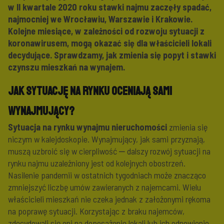
w II kwartale 2020 roku stawki najmu zaczęły spadać,
najmocniej we Wrocławiu, Warszawie i Krakowie.
Kolejne miesiące, w zależności od rozwoju sytuacji z
koronawirusem, mogą okazać się dla właścicieli lokali
decydujące. Sprawdzamy, jak zmienia się popyt i stawki
czynszu mieszkań na wynajem.
Jak sytuację na rynku oceniają sami
wynajmujący?
Sytuacja na rynku wynajmu nieruchomości
zmienia się
niczym w kalejdoskopie. Wynajmujący, jak sami przyznają,
muszą uzbroić się w cierpliwość ‒ dalszy rozwój sytuacji na
rynku najmu uzależniony jest od kolejnych obostrzeń.
Nasilenie pandemii w ostatnich tygodniach może znacząco
zmniejszyć liczbę umów zawieranych z najemcami. Wielu
właścicieli mieszkań nie czeka jednak z założonymi rękoma
na poprawę sytuacji. Korzystając z braku najemców,
zdecydowali się oni na doposażenie lokali lub ich odnowienie.