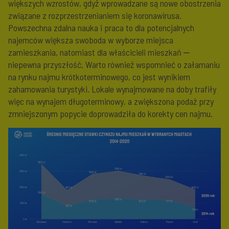
większych wzrostów, gdyż wprowadzane są nowe obostrzenia
związane z rozprzestrzenianiem się koronawirusa.
Powszechna zdalna nauka i praca to dla potencjalnych
najemców większa swoboda w wyborze miejsca
zamieszkania, natomiast dla właścicieli mieszkań ‒
niepewna przyszłość. Warto również wspomnieć o załamaniu
na rynku najmu krótkoterminowego, co jest wynikiem
zahamowania turystyki. Lokale wynajmowane na doby trafiły
więc na wynajem długoterminowy, a zwiększona podaż przy
zmniejszonym popycie doprowadziła do korekty cen najmu.