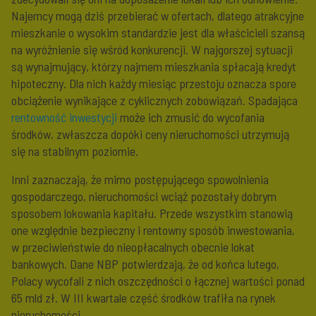
Najemcy mogą dziś przebierać w ofertach, dlatego atrakcyjne
mieszkanie o wysokim standardzie jest dla właścicieli szansą
na wyróżnienie się wśród konkurencji. W najgorszej sytuacji
są wynajmujący, którzy najmem mieszkania spłacają kredyt
hipoteczny. Dla nich każdy miesiąc przestoju oznacza spore
obciążenie wynikające z cyklicznych zobowiązań. Spadająca
rentowność inwestycji
może ich zmusić do wycofania
środków, zwłaszcza dopóki ceny nieruchomości utrzymują
się na stabilnym poziomie.
Inni zaznaczają, że mimo postępującego spowolnienia
gospodarczego, nieruchomości wciąż pozostały dobrym
sposobem lokowania kapitału. Przede wszystkim stanowią
one względnie bezpieczny i rentowny sposób inwestowania,
w przeciwieństwie do nieopłacalnych obecnie lokat
bankowych. Dane NBP potwierdzają, że od końca lutego,
Polacy wycofali z nich oszczędności o łącznej wartości ponad
65 mld zł. W III kwartale część środków trafiła na rynek
nieruchomości.