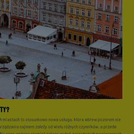
zty?
ch miastach to stosunkowo nowa usługa, która wbrew pozorom nie
rządzania najmem zależy od wielu różnych czynników, a przede
a. Na cenę wpływa również zakres zadań zarządczych powierzonych