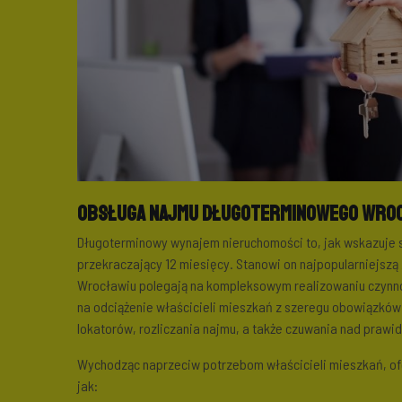
Obsługa najmu długoterminowego Wro
Długoterminowy wynajem nieruchomości to, jak wskazuje 
przekraczający 12 miesięcy. Stanowi on najpopularniejszą
Wrocławiu polegają na kompleksowym realizowaniu czynno
na odciążenie właścicieli mieszkań z szeregu obowiązków
lokatorów, rozliczania najmu, a także czuwania nad pra
Wychodząc naprzeciw potrzebom właścicieli mieszkań, of
jak: