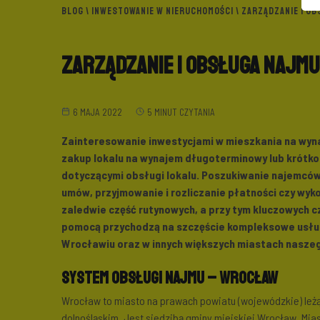
BLOG
\
INWESTOWANIE W NIERUCHOMOŚCI
\ ZARZĄDZANIE I O
Zarządzanie i obsługa najm
6 MAJA 2022
5 MINUT CZYTANIA
Zainteresowanie inwestycjami w mieszkania na wyna
zakup lokalu na wynajem długoterminowy lub krótko
dotyczącymi obsługi lokalu. Poszukiwanie najemców
umów, przyjmowanie i rozliczanie płatności czy wy
zaledwie część rutynowych, a przy tym kluczowych c
pomocą przychodzą na szczęście kompleksowe usług
Wrocławiu oraz w innych większych miastach naszeg
System obsługi najmu – Wrocław
Wrocław to miasto na prawach powiatu (wojewódzkie) leż
dolnośląskim. Jest siedzibą gminy miejskiej Wrocław. Miast