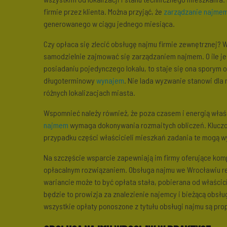
firmie przez klienta. Można przyjąć, że
zarządzanie najme
generowanego w ciągu jednego miesiąca.
Czy opłaca się zlecić obsługę najmu firmie zewnętrznej? 
samodzielnie zajmować się zarządzaniem najmem. O ile j
posiadaniu pojedynczego lokalu, to staje się ona sporym o
długoterminowy
wynajem
. Nie lada wyzwanie stanowi dl
różnych lokalizacjach miasta.
Wspomnieć należy również, że poza czasem i energią właś
najmem
wymaga dokonywania rozmaitych obliczeń. Kluczow
przypadku części właścicieli mieszkań zadania te mogą w
Na szczęście wsparcie zapewniają im firmy oferujące ko
opłacalnym rozwiązaniem. Obsługa najmu we Wrocławiu r
wariancie może to być opłata stała, pobierana od właścici
będzie to prowizja za znalezienie najemcy i bieżącą obsł
wszystkie opłaty ponoszone z tytułu obsługi najmu są pr