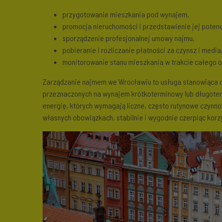
przygotowanie mieszkania pod wynajem,
promocja nieruchomości i przedstawienie jej pote
sporządzenie profesjonalnej umowy najmu,
pobieranie i rozliczanie płatności za czynsz i media
monitorowanie stanu mieszkania w trakcie całego 
Zarządzanie najmem we Wrocławiu to usługa stanowiąca o
przeznaczonych na wynajem krótkoterminowy lub długote
energię, których wymagają liczne, często rutynowe czynno
własnych obowiązkach, stabilnie i wygodnie czerpiąc korz