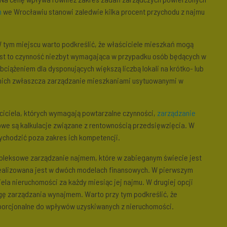
m
we Wrocławiu stanowi zaledwie kilka procent przychodu z najmu
W tym miejscu warto podkreślić, że właściciele mieszkań mogą
est to czynność niezbyt wymagająca w przypadku osób będących w
bciążeniem dla dysponujących większą liczbą lokali na krótko- lub
a nich zwłaszcza zarządzanie mieszkaniami usytuowanymi w
ciciela, których wymagają powtarzalne czynności,
zarządzanie
e są kalkulacje związane z rentownością przedsięwzięcia. W
ychodzić poza zakres ich kompetencji.
mpleksowe zarządzanie najmem, które w zabieganym świecie jest
ealizowana jest w dwóch modelach finansowych. W pierwszym
ela nieruchomości za każdy miesiąc jej najmu. W drugiej opcji
ugę zarządzania wynajmem. Warto przy tym podkreślić, że
oporcjonalne do wpływów uzyskiwanych z nieruchomości.