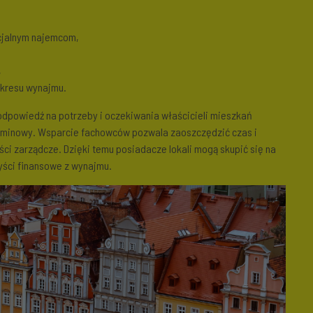
ncjalnym najemcom,
,
okresu wynajmu.
dpowiedź na potrzeby i oczekiwania właścicieli mieszkań
rminowy. Wsparcie fachowców pozwala zaoszczędzić czas i
ści zarządcze. Dzięki temu posiadacze lokali mogą skupić się na
yści finansowe z wynajmu.