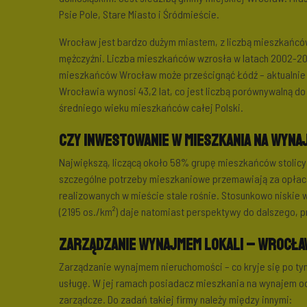
Psie Pole, Stare Miasto i Śródmieście.
Wrocław jest bardzo dużym miastem, z liczbą mieszkańców 
mężczyźni. Liczba mieszkańców wzrosła w latach 2002-20
mieszkańców Wrocław może prześcignąć Łódź – aktualnie t
Wrocławia wynosi 43,2 lat, co jest liczbą porównywalną 
średniego wieku mieszkańców całej Polski.
Czy inwestowanie w mieszkania na wyna
Największą, liczącą około 58% grupę mieszkańców stolicy
szczególne potrzeby mieszkaniowe przemawiają za opłaca
realizowanych w mieście stale rośnie. Stosunkowo niskie 
(2195 os./km²) daje natomiast perspektywy do dalszego, 
Zarządzanie wynajmem lokali – Wrocła
Zarządzanie wynajmem nieruchomości – co kryje się po t
usługę. W jej ramach posiadacz mieszkania na wynajem odd
zarządcze. Do zadań takiej firmy należy między innymi: