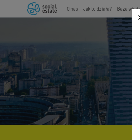
O nas
Jak to działa?
Baza wied