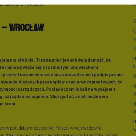
BSŁUGA NAJMU - WROCŁAW
S
S
u – Wrocław
C
w
Z
O
jem nie słabnie. Trzeba mieć jednak świadomość, że
k
terminowy wiąże się z rozmaitymi obowiązkami
, prezentowanie mieszkania, sporządzanie i podpisywanie
O
konywanie bieżących przeglądów oraz prac remontowych, to
O
zynności zarządczych. Posiadaczom lokali na wynajem z
W
i zarządzania najmem. Skorzystać z nich można we
o kraju.
O
W
O
ące w południowo-zachodniej Polsce, w województwie
w
o dzieli się na 5 dzielnic administracyjnych: Fabryczna, Krzyki,