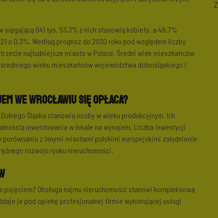
Z
sięgającą 641 tys. 53,3% z nich stanowią kobiety, a 46,7%
21 o 0,3%. Według prognoz do 2030 roku pod względem liczby
rzecie najludniejsze miasto w Polsce. Średni wiek mieszkańców
do średniego wieku mieszkańców województwa dolnośląskiego i
jem we Wrocławiu się opłaca?
 Dolnego Śląska stanowią osoby w wieku produkcyjnym. Ich
lnością inwestowania w lokale na wynajem. Liczba inwestycji
w porównaniu z innymi miastami polskimi europejskimi zaludnienie
prężnego rozwoju rynku nieruchomości.
w
ym pojęciem? Obsługa najmu nieruchomości stanowi kompleksową
aje je pod opiekę profesjonalnej firmie wykonującej usługi