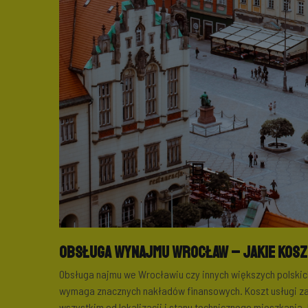
Obsługa wynajmu Wrocław – jakie kos
Obsługa najmu we Wrocławiu czy innych większych polski
wymaga znacznych nakładów finansowych. Koszt usługi za
wszystkim od lokalizacji i stanu technicznego mieszkani