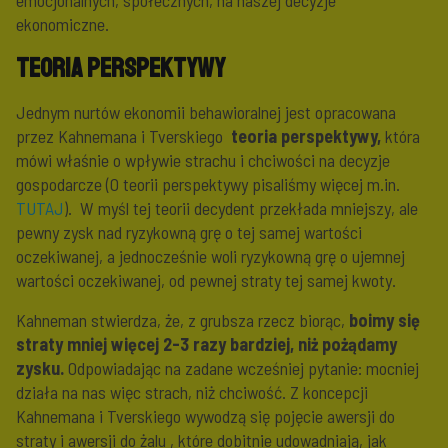
ekonomiczne.
Teoria perspektywy
Jednym nurtów ekonomii behawioralnej jest opracowana
przez Kahnemana i Tverskiego
teoria perspektywy,
która
mówi właśnie o wpływie strachu i chciwości na decyzje
gospodarcze (O teorii perspektywy pisaliśmy więcej m.in.
TUTAJ
). W myśl tej teorii decydent przekłada mniejszy, ale
pewny zysk nad ryzykowną grę o tej samej wartości
oczekiwanej, a jednocześnie woli ryzykowną grę o ujemnej
wartości oczekiwanej, od pewnej straty tej samej kwoty.
Kahneman stwierdza, że, z grubsza rzecz biorąc,
boimy się
straty mniej więcej 2-3 razy bardziej, niż pożądamy
zysku.
Odpowiadając na zadane wcześniej pytanie: mocniej
działa na nas więc strach, niż chciwość. Z koncepcji
Kahnemana i Tverskiego wywodzą się pojęcie awersji do
straty i awersji do żalu , które dobitnie udowadniają, jak