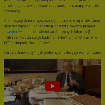
chwili. Często w warunkach niepewności, nie mając kompletu
informacji.
Z koncepcji Simona wywodzi się badany później wielokrotnie
błąd dostępności. To tendencja do kształtowania prognoz
inwestorów
na podstawie łatwo dostępnych informacji.
(Patrz ramka). Za swoje badania Herbert Simon otrzymał w
1978 r. Nagrodę Banku Szwecji.
Herbert Simon o tym, jak podejmujemy decyzje ekonomiczne: