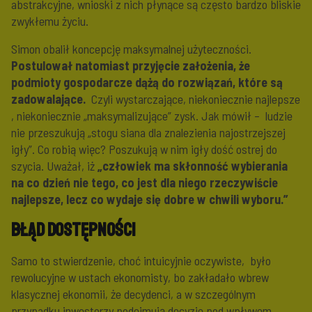
abstrakcyjne, wnioski z nich płynące są często bardzo bliskie
zwykłemu życiu.
Simon obalił koncepcję maksymalnej użyteczności.
Postulował natomiast przyjęcie założenia, że
podmioty gospodarcze dążą do rozwiązań, które są
zadowalające.
Czyli wystarczające, niekoniecznie najlepsze
, niekoniecznie „maksymalizujące” zysk. Jak mówił – ludzie
nie przeszukują „stogu siana dla znalezienia najostrzejszej
igły”. Co robią więc? Poszukują w nim igły dość ostrej do
szycia. Uważał, iż
„człowiek ma skłonność wybierania
na co dzień nie tego, co jest dla niego rzeczywiście
najlepsze, lecz co wydaje się dobre w chwili wyboru.”
Błąd dostępności
Samo to stwierdzenie, choć intuicyjnie oczywiste, było
rewolucyjne w ustach ekonomisty, bo zakładało wbrew
klasycznej ekonomii, że decydenci, a w szczególnym
przypadku inwestorzy podejmują decyzje pod wpływem