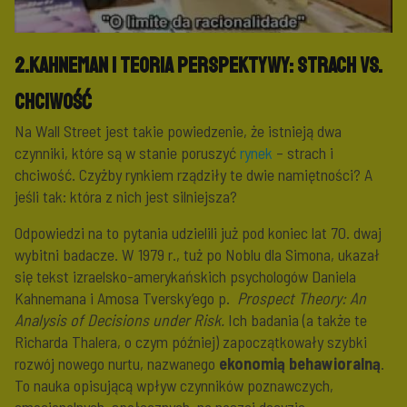
2.Kahneman i teoria perspektywy: strach vs.
chciwość
Na Wall Street jest takie powiedzenie, że istnieją dwa
czynniki, które są w stanie poruszyć
rynek
– strach i
chciwość. Czyżby rynkiem rządziły te dwie namiętności? A
jeśli tak: która z nich jest silniejsza?
Odpowiedzi na to pytania udzielili już pod koniec lat 70. dwaj
wybitni badacze. W 1979 r., tuż po Noblu dla Simona, ukazał
się tekst izraelsko-amerykańskich psychologów Daniela
Kahnemana i Amosa Tversky’ego p.
Prospect Theory: An
Analysis of Decisions under Risk.
Ich badania (a także te
Richarda Thalera, o czym później) zapoczątkowały szybki
rozwój nowego nurtu, nazwanego
ekonomią behawioralną
.
To nauka opisującą wpływ czynników poznawczych,
emocjonalnych, społecznych, na naszej decyzje