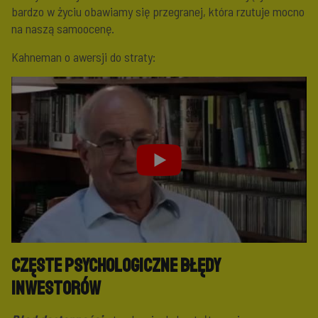
bardzo w życiu obawiamy się przegranej, która rzutuje mocno
na naszą samoocenę.
Kahneman o awersji do straty:
Częste psychologiczne błędy
inwestorów