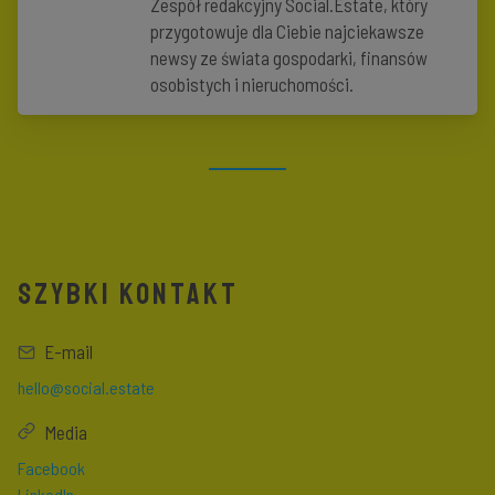
Zespół redakcyjny Social.Estate, który
przygotowuje dla Ciebie najciekawsze
newsy ze świata gospodarki, finansów
osobistych i nieruchomości.
SZYBKI KONTAKT
E-mail
hello@social.estate
Media
Facebook
LinkedIn