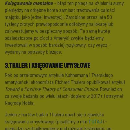
Księgowanie mentalne
–
błąd ten polega na
d
zieleniu sumy
pieniędzy na odrębne konta zamiast traktowania całości
majątku jako jednej inwestycji. Zarobione przez lata 50
tysięcy złotych prawdopodobnie odłożymy na lokatę lub
zainwestujemy w bezpieczny sposób. Tę samą kwotę
odziedziczone po cioci z Ameryki zwykle będziemy
inwestowali w sposób bardziej ryzykowny, czy wręcz –
wydamy na potrzeby bieżące.
3.Thaler i księgowanie umysłowe
Rok po przełomowym artykule Kahnemana i Tverskiego
amerykański ekonomista Richard Thalera opublikował artykuł
Toward a Positive Theory of Consumer Choice.
Również on
za swoje badania po wielu latach (dopiero w 2017 r.) otrzymał
Nagrodę Nobla.
Jeden z nurtów badań Thalera oparł się o zjawisko
księgowania umysłowego (pisaliśmy o nim
TUTAJ
) –
pieniądze szufladkowujemy pod różnymi kryteriami, np.