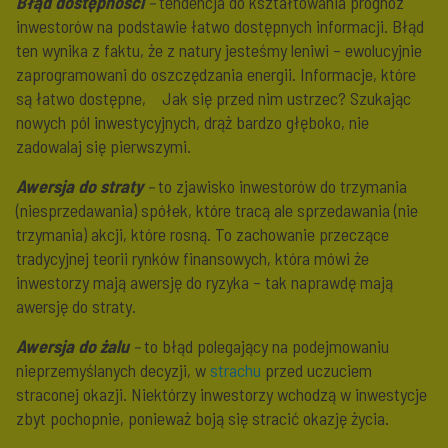
Błąd dostępności
–
tendencja do kształtowania prognoz
inwestorów na podstawie łatwo dostępnych informacji. Błąd
ten wynika z faktu, że z natury jesteśmy leniwi – ewolucyjnie
zaprogramowani do oszczędzania energii. Informacje, które
są łatwo dostępne, Jak się przed nim ustrzec? Szukając
nowych pól inwestycyjnych, drąż bardzo głęboko, nie
zadowalaj się pierwszymi.
Awersja do straty
–
to zjawisko inwestorów do trzymania
(niesprzedawania) spółek, które tracą ale sprzedawania (nie
trzymania) akcji, które rosną. To zachowanie przeczące
tradycyjnej teorii rynków finansowych, która mówi że
inwestorzy mają awersję do ryzyka – tak naprawdę mają
awersję do straty.
Awersja do żalu
–
to błąd polegający na podejmowaniu
nieprzemyślanych decyzji, w
strachu
przed uczuciem
straconej okazji. Niektórzy inwestorzy wchodzą w inwestycje
zbyt pochopnie, ponieważ boją się stracić okazję życia.