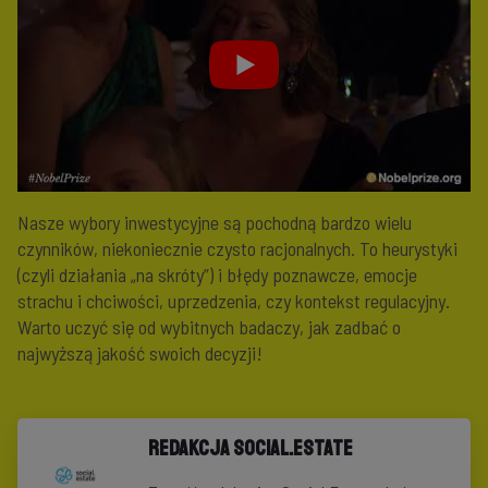
Nasze wybory inwestycyjne są pochodną bardzo wielu
czynników, niekoniecznie czysto racjonalnych. To heurystyki
(czyli działania „na skróty”) i błędy poznawcze, emocje
strachu i chciwości, uprzedzenia, czy kontekst regulacyjny.
Warto uczyć się od wybitnych badaczy, jak zadbać o
najwyższą jakość swoich decyzji!
Redakcja Social.Estate