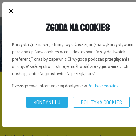
Zgoda na Cookies
SŁOWNIK TERMINÓW INWESTYCYJNYCH
Korzystając z naszej strony, wyrażasz zgodę na wykorzystywanie
przez nas plików cookies w celu dostosowania się do Twoich
preferencji oraz by zapewnić Ci wygodę podczas przeglądania
strony.W każdej chwili istnieje możliwość zrezygnowania z ich
obsługi, zmieniając ustawienia przeglądarki.
Szczegółowe informacje są dostępne w
Polityce cookies
.
SŁOWNIK TERMINÓW INWESTYCYJNYCH
\ OPŁATA NOTARIALNA
KONTYNUUJ
POLITYKA COOKIES
Opłata notarialna