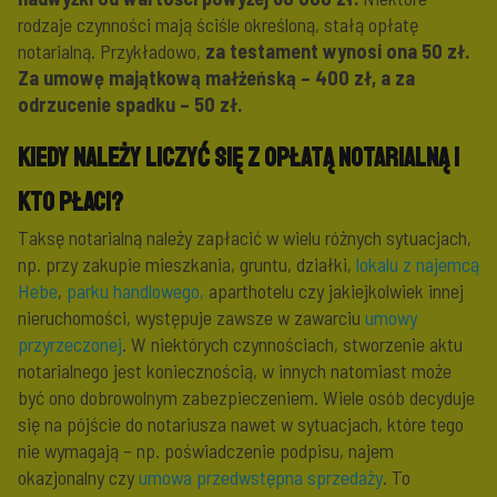
rodzaje czynności mają ściśle określoną, stałą opłatę
notarialną. Przykładowo,
za testament wynosi ona 50 zł.
Za umowę majątkową małżeńską – 400 zł, a za
odrzucenie spadku – 50 zł.
Kiedy należy liczyć się z opłatą notarialną i
kto płaci?
Taksę notarialną należy zapłacić w wielu różnych sytuacjach,
np. przy zakupie mieszkania, gruntu, działki,
lokalu z najemcą
Hebe
,
parku handlowego,
aparthotelu czy jakiejkolwiek innej
nieruchomości, występuje zawsze w zawarciu
umowy
przyrzeczonej
. W niektórych czynnościach, stworzenie aktu
notarialnego jest koniecznością, w innych natomiast może
być ono dobrowolnym zabezpieczeniem. Wiele osób decyduje
się na pójście do notariusza nawet w sytuacjach, które tego
nie wymagają – np. poświadczenie podpisu, najem
okazjonalny czy
umowa przedwstępna sprzedaży
. To