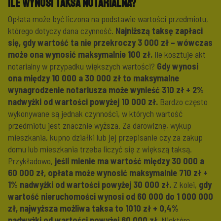
Ile wynosi taksa notarialna?
Opłata może być liczona na podstawie wartości przedmiotu,
którego dotyczy dana czynność.
Najniższą taksę zapłaci
się, gdy wartość ta nie przekroczy 3 000 zł – wówczas
może ona wynosić maksymalnie 100 zł.
Ile kosztuje akt
notarialny w przypadku większych wartości?
Gdy wynosi
ona między 10 000 a 30 000 zł to maksymalne
wynagrodzenie notariusza może wynieść 310 zł + 2%
nadwyżki od wartości powyżej 10 000 zł.
Bardzo często
wykonywane są jednak czynności, w których wartość
przedmiotu jest znacznie wyższa. Za darowiznę, wykup
mieszkania, kupno działki lub jej przepisanie czy za zakup
domu lub mieszkania trzeba liczyć się z większą taksą.
Przykładowo,
jeśli mienie ma wartość między 30 000 a
60 000 zł, opłata może wynosić maksymalnie 710 zł +
1% nadwyżki od wartości powyżej 30 000 zł.
Z kolei,
gdy
wartość nieruchomości wynosi od 60 000 do 1 000 000
zł, najwyższa możliwa taksa to 1010 zł + 0,4%
nadwyżki od wartości powyżej 60 000 zł.
Niektóre