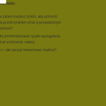
PIS TREŚCI
o zatem możesz zrobić, aby uchronić
ię przed ryzykiem strat w prowadzonym
iznesie?
by zminimalizować ryzyko wystąpienia
trat w biznesie, należy:
>> Jak zacząć inwestować mądrze?