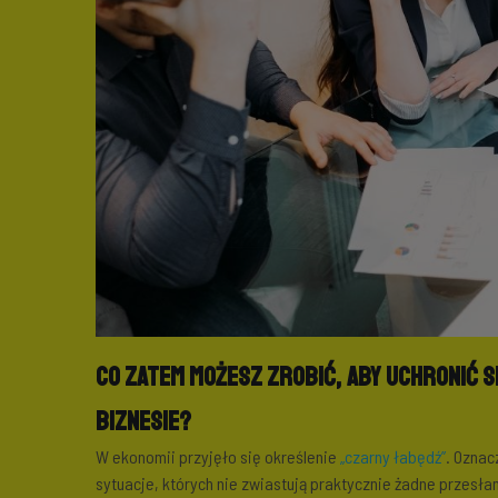
Co zatem możesz zrobić, aby uchronić 
biznesie?
W ekonomii przyjęło się określenie
„czarny łabędź”
. Oznac
sytuacje, których nie zwiastują praktycznie żadne przesł