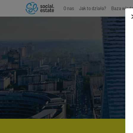
O nas
Jak to działa?
Baza wied