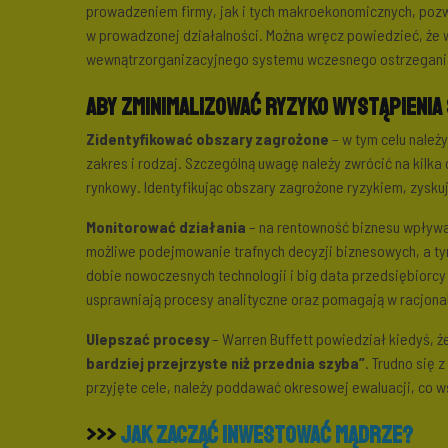
prowadzeniem firmy, jak i tych makroekonomicznych, poz
w prowadzonej działalności. Można wręcz powiedzieć, że 
wewnątrzorganizacyjnego systemu wczesnego ostrzegani
Aby zminimalizować ryzyko wystąpienia 
Zidentyfikować obszary zagrożone
– w tym celu należ
zakres i rodzaj. Szczególną uwagę należy zwrócić na kilka
rynkowy. Identyfikując obszary zagrożone ryzykiem, zysk
Monitorować działania
– na rentowność biznesu wpływa 
możliwe podejmowanie trafnych decyzji biznesowych, a t
dobie nowoczesnych technologii i big data przedsiębiorcy
usprawniają procesy analityczne oraz pomagają w racjonal
Ulepszać procesy
– Warren Buffett powiedział kiedyś, ż
bardziej przejrzyste niż przednia szyba”
. Trudno się 
przyjęte cele, należy poddawać okresowej ewaluacji, co w
>>>
Jak zacząć inwestować mądrze?