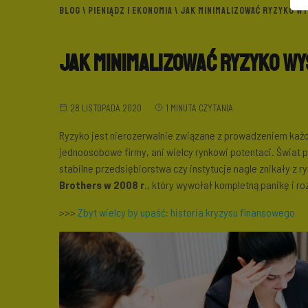
BLOG
\
PIENIĄDZ I EKONOMIA
\ JAK MINIMALIZOWAĆ RYZYKO WY
Jak minimalizować ryzyko wy
28 LISTOPADA 2020
1 MINUTA CZYTANIA
Ryzyko jest nierozerwalnie związane z prowadzeniem każde
jednoosobowe firmy, ani wielcy rynkowi potentaci. Świat p
stabilne przedsiębiorstwa czy instytucje nagle znikały z 
Brothers w 2008 r
., który wywołał kompletną panikę i ro
>>>
Zbyt wielcy by upaść: historia kryzysu finansowego