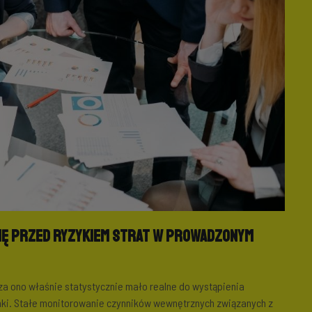
się przed ryzykiem strat w prowadzonym
za ono właśnie statystycznie mało realne do wystąpienia
anki. Stałe monitorowanie czynników wewnętrznych związanych z