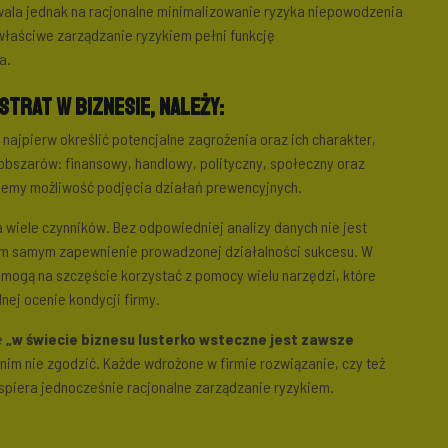
wala jednak na racjonalne minimalizowanie ryzyka niepowodzenia
właściwe zarządzanie ryzykiem pełni funkcję
a.
strat w biznesie, należy:
y najpierw określić potencjalne zagrożenia oraz ich charakter,
 obszarów: finansowy, handlowy, polityczny, społeczny oraz
ujemy możliwość podjęcia działań prewencyjnych.
wiele czynników. Bez odpowiedniej analizy danych nie jest
ym samym zapewnienie prowadzonej działalności sukcesu. W
 mogą na szczęście korzystać z pomocy wielu narzędzi, które
nej ocenie kondycji firmy.
e
„w świecie biznesu lusterko wsteczne jest zawsze
z nim nie zgodzić. Każde wdrożone w firmie rozwiązanie, czy też
spiera jednocześnie racjonalne zarządzanie ryzykiem.