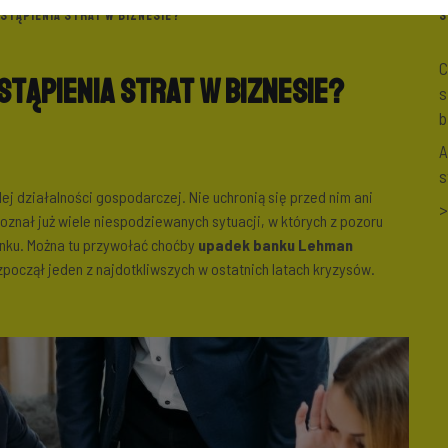
STĄPIENIA STRAT W BIZNESIE?
S
C
stąpienia strat w biznesie?
s
b
A
s
j działalności gospodarczej. Nie uchronią się przed nim ani
>
oznał już wiele niespodziewanych sytuacji, w których z pozoru
rynku. Można tu przywołać choćby
upadek banku Lehman
zpoczął jeden z najdotkliwszych w ostatnich latach kryzysów.