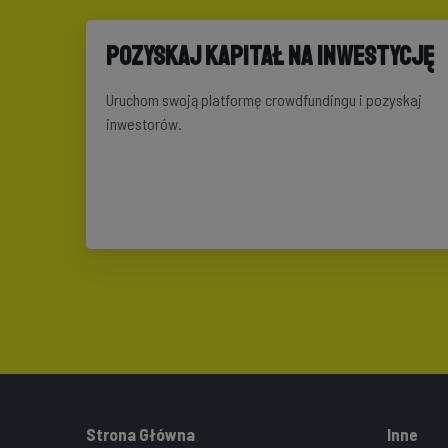
Pozyskaj kapitał na inwestycję
Uruchom swoją platformę crowdfundingu i pozyskaj
inwestorów.
Strona Główna
Inne