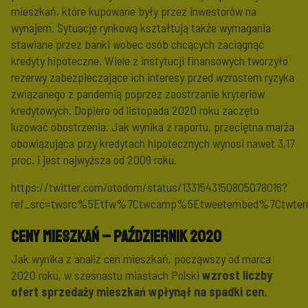
mieszkań, które kupowane były przez inwestorów na
wynajem. Sytuację rynkową kształtują także wymagania
stawiane przez banki wobec osób chcących zaciągnąć
kredyty hipoteczne. Wiele z instytucji finansowych tworzyło
rezerwy zabezpieczające ich interesy przed wzrostem ryzyka
związanego z pandemią poprzez zaostrzanie kryteriów
kredytowych. Dopiero od listopada 2020 roku zaczęto
luzować obostrzenia. Jak wynika z raportu, przeciętna marża
obowiązująca przy kredytach hipotecznych wynosi nawet 3,17
proc. i jest najwyższa od 2009 roku.
https://twitter.com/otodom/status/1331543150805078016?
ref_src=twsrc%5Etfw%7Ctwcamp%5Etweetembed%7Ctwte
Ceny mieszkań – październik 2020
Jak wynika z analiz cen mieszkań, począwszy od marca
2020 roku, w szesnastu miastach Polski
wzrost liczby
ofert sprzedaży mieszkań wpłynął na spadki cen.