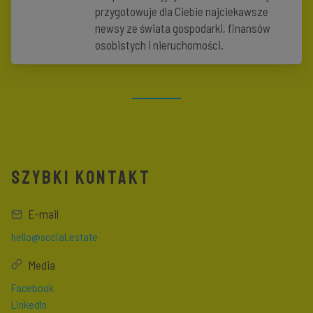
przygotowuje dla Ciebie najciekawsze
newsy ze świata gospodarki, finansów
osobistych i nieruchomości.
SZYBKI KONTAKT
E-mail
hello@social.estate
Media
Facebook
LinkedIn