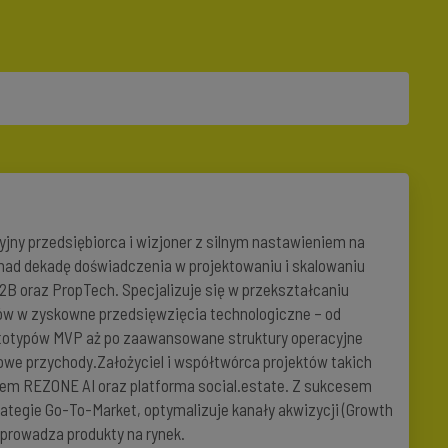
yjny przedsiębiorca i wizjoner z silnym nastawieniem na
nad dekadę doświadczenia w projektowaniu i skalowaniu
B oraz PropTech. Specjalizuje się w przekształcaniu
w w zyskowne przedsięwzięcia technologiczne – od
rototypów MVP aż po zaawansowane struktury operacyjne
owe przychody.Założyciel i współtwórca projektów takich
tem REZONE AI oraz platforma social.estate. Z sukcesem
strategie Go-To-Market, optymalizuje kanały akwizycji (Growth
wprowadza produkty na rynek.