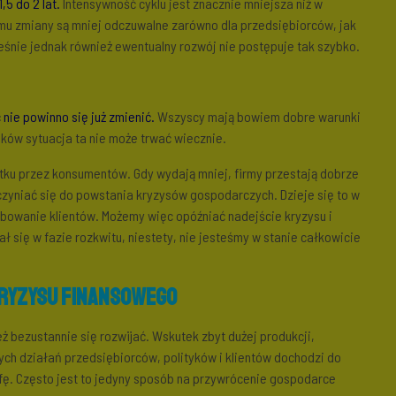
,5 do 2 lat.
Intensywność cyklu jest znacznie mniejsza niż w
emu zmiany są mniej odczuwalne zarówno dla przedsiębiorców, jak
ześnie jednak również ewentualny rozwój nie postępuje tak szybko.
 nie powinno się już zmienić.
Wszyscy mają bowiem dobre warunki
ników sytuacja ta nie może trwać wiecznie.
ku przez konsumentów. Gdy wydają mniej, firmy przestają dobrze
yniać się do powstania kryzysów gospodarczych. Dzieje się to w
ebowanie klientów. Możemy więc opóźniać nadejście kryzysu i
ł się w fazie rozkwitu, niestety, nie jesteśmy w stanie całkowicie
kryzysu finansowego
ż bezustannie się rozwijać. Wskutek zbyt dużej produkcji,
nych działań przedsiębiorców, polityków i klientów dochodzi do
fę. Często jest to jedyny sposób na przywrócenie gospodarce