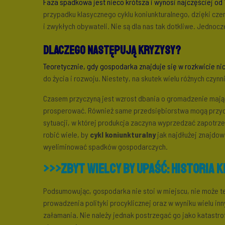
Faza spadkowa jest nieco krótsza i wynosi najczęściej od 1
przypadku klasycznego cyklu koniunkturalnego, dzięki cz
i zwykłych obywateli. Nie są dla nas tak dotkliwe. Jednoc
Dlaczego następują kryzysy?
Teoretycznie, gdy gospodarka znajduje się w rozkwicie nic
do życia i rozwoju. Niestety, na skutek wielu różnych czyn
Czasem przyczyną jest wzrost dbania o gromadzenie mająt
prosperować. Również same przedsiębiorstwa mogą przycz
sytuacji, w której produkcja zaczyna wyprzedzać zapotrz
robić wiele, by
cykl koniunkturalny
jak najdłużej znajdowa
wyeliminować spadków gospodarczych.
>>>
Zbyt wielcy by upaść: historia 
Podsumowując, gospodarka nie stoi w miejscu, nie może te
prowadzenia polityki procyklicznej oraz w wyniku wielu in
załamania. Nie należy jednak postrzegać go jako katastro