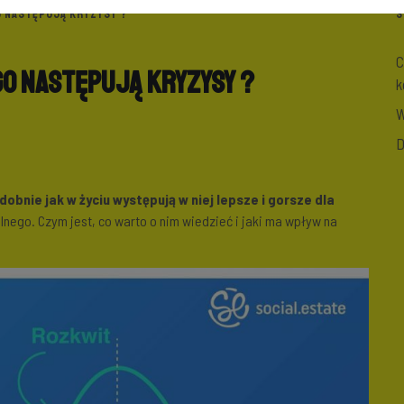
O NASTĘPUJĄ KRYZYSY ?
S
C
go następują kryzysy ?
k
W
D
obnie jak w życiu występują w niej lepsze i gorsze dla
lnego. Czym jest, co warto o nim wiedzieć i jaki ma wpływ na