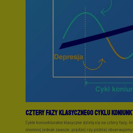
Cztery fazy klasycznego cyklu koniun
Cykle koniunkturalne klasyczne dzielą się na cztery fazy, 
niemniej jednak zawsze, prędzej czy później obserwujemy 