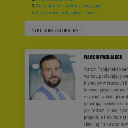
Dlaczego deflacja nie jest korzystna?
Na czym polega dodruk pieniądza?
CYKL KONIUKTURALNY
Marcin Pabijanek
Marcin Pabijanek to ser
wzrost, posiadający po
biznesów w branżach B2
innowacyjnych pomysłó
szybkich walidacji i p
generujące wielomilion
jak Petram House, sys
projektuje i realizuje 
Hacking) i skutecznie 