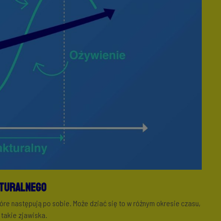
kturalnego
które następują po sobie. Może dziać się to w różnym okresie czasu,
takie zjawiska.