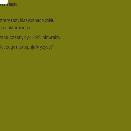
PIS TREŚCI
ztery fazy klasycznego cyklu
oniunkturalnego
spółczesny cykl koniunkturalny
laczego następują kryzysy?