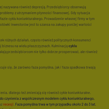
ej nazywana również depresją. Przedsiębiorcy obserwują
problemy z utrzymaniem płynności finansowej. Gdy sytuacja
ej fazie cyklu koniunkturalnego. Prowadzenie własnej firmy w tym
gotówki inwestorów jest to szansa na zakupy poniżej wartości
ek różnych działań, często również politycznych konsumenci
j biznesu na wielu płaszczyznach. Kulminacją
cyklu
walają przedsiębiorcom nie tylko dobrze prosperować, ale również
uje się, że zarówno faza pomyślna, jak i faza spadkowa trwają
ia, dlatego też zmieniają się również cykle koniunkturalne.
do czynienia z współczesnym modelem cyklu koniunkturalnego,
az
recesji
.
Faza pomyślna trwa w tym przypadku około 2 do 3 lat.