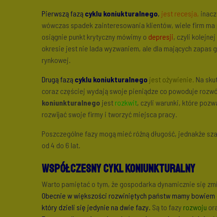
Pierwszą fazą
cyklu koniukturalnego
,
jest recesja,
inacz
wówczas spadek zainteresowania klientów, wiele firm ma 
osiągnie punkt krytyczny mówimy o
depresji
, czyli kolejn
okresie jest nie lada wyzwaniem, ale dla mających zapas 
rynkowej.
Drugą fazą
cyklu koniukturalnego
jest ożywienie.
Na skut
coraz częściej wydają swoje pieniądze co powoduje rozwó
koniunkturalnego
jest
rozkwit
, czyli warunki, które poz
rozwijać swoje firmy i tworzyć miejsca pracy.
Poszczególne fazy mogą mieć różną długość, jednakże szac
od 4 do 6 lat.
Współczesny cykl koniunkturalny
Warto pamiętać o tym, że gospodarka dynamicznie się zmien
Obecnie w większości rozwiniętych państw mamy bowiem 
który dzieli się jedynie na dwie fazy.
Są to fazy
rozwoju
or