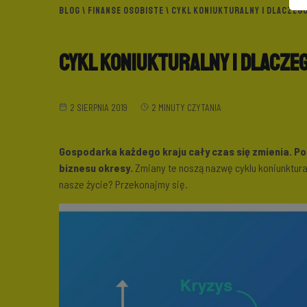
BLOG
\
FINANSE OSOBISTE
\ CYKL KONIUKTURALNY I DLACZEG
Cykl koniukturalny i dlacze
2 SIERPNIA 2019
2 MINUTY CZYTANIA
Gospodarka każdego kraju cały czas się zmienia. Pod
biznesu okresy.
Zmiany te noszą nazwę cyklu koniunktura
nasze życie? Przekonajmy się.