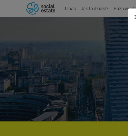
O nas
Jak to działa?
Baza wied