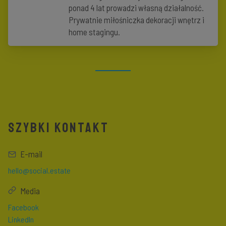
ponad 4 lat prowadzi własną działalność.
Prywatnie miłośniczka dekoracji wnętrz i
home stagingu.
SZYBKI KONTAKT
E-mail
hello@social.estate
Media
Facebook
LinkedIn