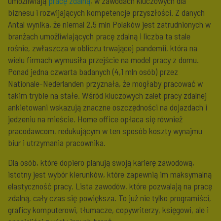
umożliwiają
pracę zdalną
, w zawodach kluczowych dla
biznesu i rozwijających kompetencje przyszłości. Z danych
Antal wynika, że niemal 2,5 mln Polaków jest zatrudnionych w
branżach umożliwiających pracę zdalną i liczba ta stale
rośnie, zwłaszcza w obliczu trwającej pandemii, która na
wielu firmach wymusiła przejście na model pracy z domu.
Ponad jedna czwarta badanych (4,1 mln osób) przez
Nationale-Nederlanden przyznała, że mogłaby pracować w
takim trybie na stałe. Wśród kluczowych zalet pracy zdalnej
ankietowani wskazują znaczne oszczędności na dojazdach i
jedzeniu na mieście. Home office opłaca się również
pracodawcom, redukującym w ten sposób koszty wynajmu
biur i utrzymania pracownika.
Dla osób, które dopiero planują swoją karierę zawodową,
istotny jest wybór kierunków, które zapewnią im maksymalną
elastyczność pracy. Lista zawodów, które pozwalają na pracę
zdalną, cały czas się powiększa. To już nie tylko programiści,
graficy komputerowi, tłumacze, copywriterzy, księgowi, ale i