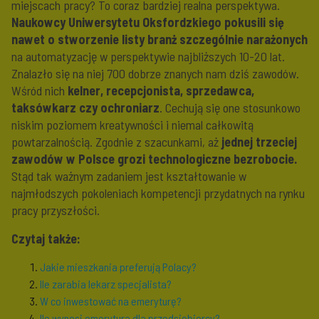
miejscach pracy? To coraz bardziej realna perspektywa.
Naukowcy Uniwersytetu Oksfordzkiego pokusili się
nawet o stworzenie listy branż szczególnie narażonych
na automatyzację w perspektywie najbliższych 10-20 lat.
Znalazło się na niej 700 dobrze znanych nam dziś zawodów.
Wśród nich
kelner, recepcjonista, sprzedawca,
taksówkarz czy ochroniarz
. Cechują się one stosunkowo
niskim poziomem kreatywności i niemal całkowitą
powtarzalnością. Zgodnie z szacunkami, aż
jednej trzeciej
zawodów w Polsce grozi technologiczne bezrobocie.
Stąd tak ważnym zadaniem jest kształtowanie w
najmłodszych pokoleniach kompetencji przydatnych na rynku
pracy przyszłości.
Czytaj także:
Jakie mieszkania preferują Polacy?
Ile zarabia lekarz specjalista?
W co inwestować na emeryturę?
Ile wynosi emerytura dla przedsiębiorcy?