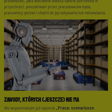
przewidzieć, jaka dokładnie wiedza będzie potrzebna w
przyszłości, poszukiwani przez pracodawców będą
pracownicy gotowi i chętni do jej nabywania lub odświeżania.
Zawody, których (jeszcze) nie ma
We wspomnianym już raporcie
„Praca: scenariusze