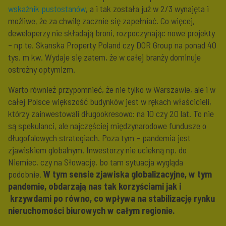
wskaźnik pustostanów
, a i tak została już w 2/3 wynajęta i
możliwe, że za chwilę zacznie się zapełniać. Co więcej,
deweloperzy nie składają broni, rozpoczynając nowe projekty
– np te. Skanska Property Poland czy DOR Group na ponad 40
tys. m kw. Wydaje się zatem, że w całej branży dominuje
ostrożny optymizm.
Warto również przypomnieć, że nie tylko w Warszawie, ale i w
całej Polsce większość budynków jest w rękach właścicieli,
którzy zainwestowali długookresowo: na 10 czy 20 lat. To nie
są spekulanci, ale najczęściej międzynarodowe fundusze o
długofalowych strategiach. Poza tym – pandemia jest
zjawiskiem globalnym. Inwestorzy nie uciekną np. do
Niemiec, czy na Słowację, bo tam sytuacja wygląda
podobnie.
W tym sensie zjawiska globalizacyjne, w tym
pandemie, obdarzają nas tak korzyściami jak i
krzywdami po równo, co wpływa na stabilizację rynku
nieruchomości biurowych w całym regionie.