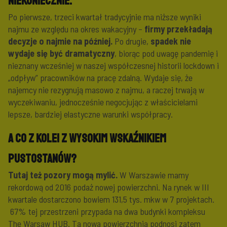
Niekoniecznie.
Po pierwsze, trzeci kwartał tradycyjnie ma niższe wyniki
najmu ze względu na okres wakacyjny –
firmy przekładają
decyzje o najmie na później.
Po drugie,
spadek nie
wydaje się być dramatyczny
, biorąc pod uwagę pandemię i
nieznany wcześniej w naszej współczesnej historii lockdown i
„odpływ” pracowników na pracę zdalną. Wydaje się, że
najemcy nie rezygnują masowo z najmu, a raczej trwają w
wyczekiwaniu, jednocześnie negocjując z właścicielami
lepsze, bardziej elastyczne warunki współpracy.
A co z kolei z wysokim wskaźnikiem
pustostanów?
Tutaj też pozory mogą mylić.
W Warszawie mamy
rekordową od 2016 podaż nowej powierzchni. Na rynek w III
kwartale dostarczono bowiem 131,5 tys. mkw w 7 projektach.
67% tej przestrzeni przypada na dwa budynki kompleksu
The Warsaw HUB. Ta nowa powierzchnia podnosi zatem