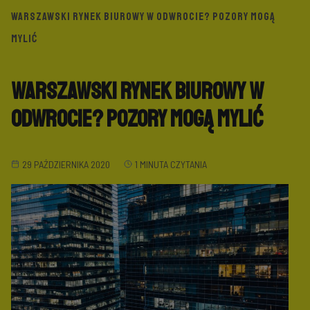
WARSZAWSKI RYNEK BIUROWY W ODWROCIE? POZORY MOGĄ
MYLIĆ
Warszawski rynek biurowy w
odwrocie? Pozory mogą mylić
29 PAŹDZIERNIKA 2020
1 MINUTA CZYTANIA