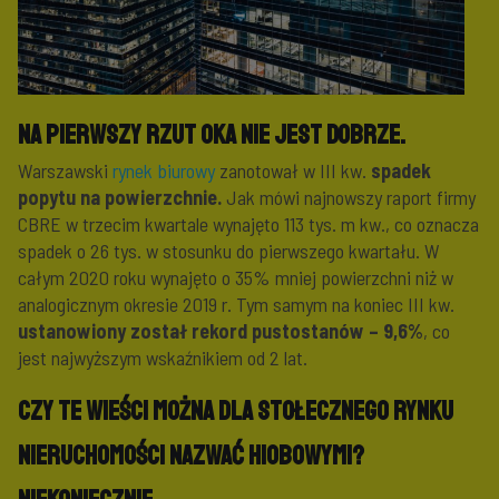
Na pierwszy rzut oka nie jest dobrze.
Warszawski
rynek biurowy
zanotował w III kw.
spadek
popytu na powierzchnie.
Jak mówi najnowszy raport firmy
CBRE w trzecim kwartale wynajęto 113 tys. m kw., co oznacza
spadek o 26 tys. w stosunku do pierwszego kwartału. W
całym 2020 roku wynajęto o 35% mniej powierzchni niż w
analogicznym okresie 2019 r. Tym samym na koniec III kw.
ustanowiony został rekord pustostanów – 9,6%
, co
jest najwyższym wskaźnikiem od 2 lat.
Czy te wieści można dla stołecznego rynku
nieruchomości nazwać hiobowymi?