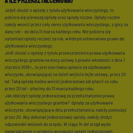
a ile przekształceniowa?
Jeżeli chodzi o opłatę z tytułu użytkowania wieczystego, to
pobiera się pierwszą opłatę oraz opłaty roczne. Opłaty roczne
należy wnosić przez cały okres użytkowania wieczystego, z góry za
dany rok – do dnia 31 marca każdego roku. Nie pobiera się
natomiast opłaty rocznej za rok, w którym ustanowiono prawo do
użytkowania wieczystego.
Jeśli chodzi o opłatę z tytułu przekształcenia prawa użytkowania
wieczystego gruntów na mocy ustawy o prawie własności z dnia 1
stycznia 2019 r., to jest ona równa opłacie za użytkowanie
wieczyste, obowiązującej na dzień wejścia tejże ustawy, przez 20
lat. Taką opłatę można wnieść jednorazowo lub płacić co roku
przez 20 lat – płacimy do 31 marca każdego roku.
Jak obliczyć opłatę jednorazową za przekształcenie prawa
użytkowania wieczystego gruntów? Opłatę za użytkowanie
wieczyste, obowiązującą w dniu przekształcenia, należy pomnożyć
przez 20. Aby dokonać jednorazowej opłaty, należy złożyć
odpowiedni wniosek do urzędu. W ciągu 14 dni urząd wyda
zaświadczenie o ustaleniu wysokości opłaty jednorazowej.