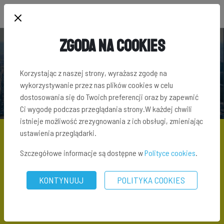
Zgoda na Cookies
SŁOWNIK TERMINÓW INWESTYCYJNYCH
Korzystając z naszej strony, wyrażasz zgodę na
wykorzystywanie przez nas plików cookies w celu
dostosowania się do Twoich preferencji oraz by zapewnić
Ci wygodę podczas przeglądania strony.W każdej chwili
istnieje możliwość zrezygnowania z ich obsługi, zmieniając
ustawienia przeglądarki.
Szczegółowe informacje są dostępne w
Polityce cookies
.
SŁOWNIK TERMINÓW INWESTYCYJNYCH
\ UŻYTKOWANIE
WIECZYSTE
KONTYNUUJ
POLITYKA COOKIES
Użytkowanie wieczyste