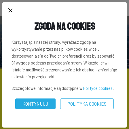
Zgoda na Cookies
SŁOWNIK TERMINÓW INWESTYCYJNYCH
Korzystając z naszej strony, wyrażasz zgodę na
wykorzystywanie przez nas plików cookies w celu
dostosowania się do Twoich preferencji oraz by zapewnić
Ci wygodę podczas przeglądania strony.W każdej chwili
istnieje możliwość zrezygnowania z ich obsługi, zmieniając
ustawienia przeglądarki.
Szczegółowe informacje są dostępne w
Polityce cookies
.
SŁOWNIK TERMINÓW INWESTYCYJNYCH
\ ADD ON FACTOR
KONTYNUUJ
POLITYKA COOKIES
Add on factor