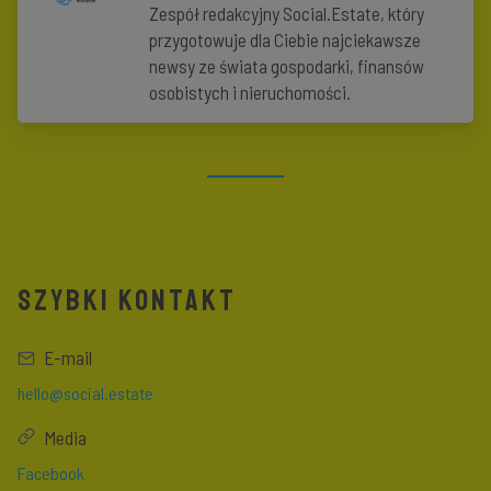
Zespół redakcyjny Social.Estate, który
przygotowuje dla Ciebie najciekawsze
newsy ze świata gospodarki, finansów
osobistych i nieruchomości.
SZYBKI KONTAKT
E-mail
hello@social.estate
Media
Facebook