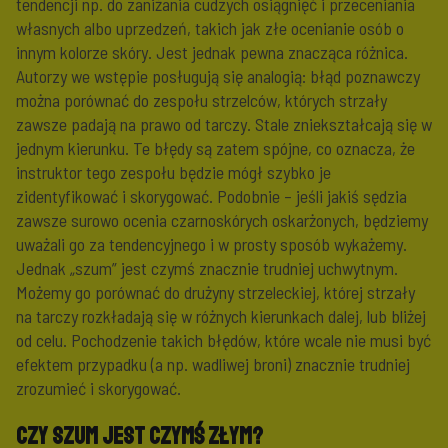
tendencji np. do zaniżania cudzych osiągnięć i przeceniania
własnych albo uprzedzeń, takich jak złe ocenianie osób o
innym kolorze skóry. Jest jednak pewna znacząca różnica.
Autorzy we wstępie posługują się analogią: błąd poznawczy
można porównać do zespołu strzelców, których strzały
zawsze padają na prawo od tarczy. Stale zniekształcają się w
jednym kierunku. Te błędy są zatem spójne, co oznacza, że
instruktor tego zespołu będzie mógł szybko je
zidentyfikować i skorygować. Podobnie – jeśli jakiś sędzia
zawsze surowo ocenia czarnoskórych oskarżonych, będziemy
uważali go za tendencyjnego i w prosty sposób wykażemy.
Jednak „szum” jest czymś znacznie trudniej uchwytnym.
Możemy go porównać do drużyny strzeleckiej, której strzały
na tarczy rozkładają się w różnych kierunkach dalej, lub bliżej
od celu. Pochodzenie takich błędów, które wcale nie musi być
efektem przypadku (a np. wadliwej broni) znacznie trudniej
zrozumieć i skorygować.
Czy szum jest czymś złym?