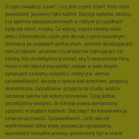
O czym świadczy „szum” i czy jest czymś złym? Ktoś może
powiedzieć: jesteśmy tylko ludźmi. Decyzje sędziów, lekarzy,
czy agentów ubezpieczeniowych w różnych przypadkach
będą się różnić, kropka. Co więcej, często cenimy sobie
wręcz różnorodność, szum jest dla nas czymś naturalnym.
Oceniamy po poglądach politycznych, opiniach doradzających
nam przyjaciół, artystów czy ekspertów zajmujących się
sztuką. Nie chcielibyśmy przecież, aby 5 recenzentów filmu
miało o nim identyczną opinię! Jednak w wielu innych
sytuacjach szukamy spójności: medycyna, wymiar
sprawiedliwości, decyzje o opiece nad dzieckiem, prognozy
ekonomiczne, zatrudnianie, przyjęcia na studia, analiza
odcisków palców lub wybory biznesowe. Tutaj jednak
chcielibyśmy wiedzieć, że istnieje pewna elementarna
spójność w osądach ludzkich. Dlaczego? Bo konsekwencja
oznacza uczciwość. Sprawiedliwość. Jeśli uda się
wyeliminować różne błędy poznawcze uprzedzenia,
wprowadzić rozsądne procesy, powinniśmy być w stanie