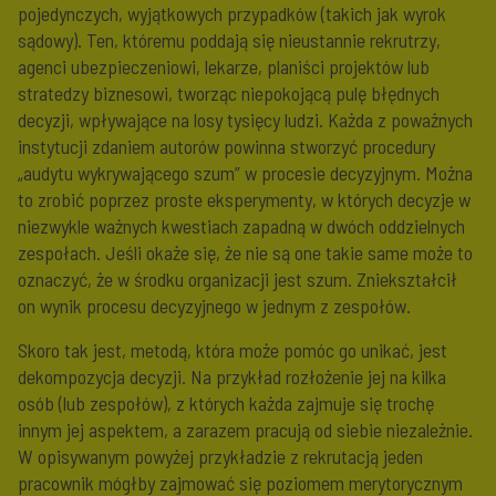
pojedynczych, wyjątkowych przypadków (takich jak wyrok
sądowy). Ten, któremu poddają się nieustannie rekrutrzy,
agenci ubezpieczeniowi, lekarze, planiści projektów lub
stratedzy biznesowi, tworząc niepokojącą pulę błędnych
decyzji, wpływające na losy tysięcy ludzi. Każda z poważnych
instytucji zdaniem autorów powinna stworzyć procedury
„audytu wykrywającego szum” w procesie decyzyjnym. Można
to zrobić poprzez proste eksperymenty, w których decyzje w
niezwykle ważnych kwestiach zapadną w dwóch oddzielnych
zespołach. Jeśli okaże się, że nie są one takie same może to
oznaczyć, że w środku organizacji jest szum. Zniekształcił
on wynik procesu decyzyjnego w jednym z zespołów.
Skoro tak jest, metodą, która może pomóc go unikać, jest
dekompozycja decyzji. Na przykład rozłożenie jej na kilka
osób (lub zespołów), z których każda zajmuje się trochę
innym jej aspektem, a zarazem pracują od siebie niezależnie.
W opisywanym powyżej przykładzie z rekrutacją jeden
pracownik mógłby zajmować się poziomem merytorycznym