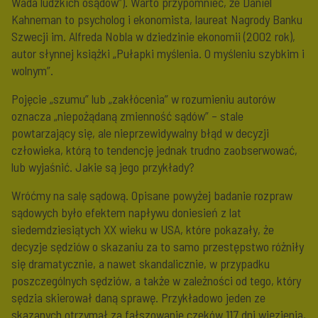
Wada ludzkich osądów”). Warto przypomnieć, że Daniel
Kahneman to psycholog i ekonomista, laureat Nagrody Banku
Szwecji im. Alfreda Nobla w dziedzinie ekonomii (2002 rok),
autor słynnej książki „Pułapki myślenia. O myśleniu szybkim i
wolnym”.
Pojęcie „szumu” lub „zakłócenia” w rozumieniu autorów
oznacza „niepożądaną zmienność sądów” – stale
powtarzający się, ale nieprzewidywalny błąd w decyzji
człowieka, którą to tendencję jednak trudno zaobserwować,
lub wyjaśnić. Jakie są jego przykłady?
Wróćmy na salę sądową. Opisane powyżej badanie rozpraw
sądowych było efektem napływu doniesień z lat
siedemdziesiątych XX wieku w USA, które pokazały, że
decyzje sędziów o skazaniu za to samo przestępstwo różniły
się dramatycznie, a nawet skandalicznie, w przypadku
poszczególnych sędziów, a także w zależności od tego, który
sędzia skierował daną sprawę. Przykładowo jeden ze
skazanych otrzymał za fałszowanie czeków 117 dni więzienia,