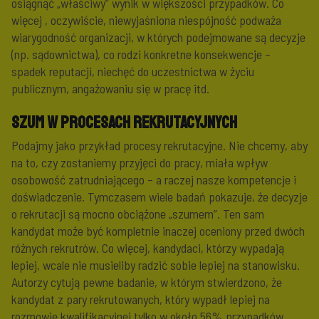
osiągnąć „właściwy” wynik w większości przypadków. Co
więcej , oczywiście, niewyjaśniona niespójność podważa
wiarygodność organizacji, w których podejmowane są decyzje
(np. sądownictwa), co rodzi konkretne konsekwencje –
spadek reputacji, niechęć do uczestnictwa w życiu
publicznym, angażowaniu się w pracę itd.
Szum w procesach rekrutacyjnych
Podajmy jako przykład procesy rekrutacyjne. Nie chcemy, aby
na to, czy zostaniemy przyjęci do pracy, miała wpływ
osobowość zatrudniającego – a raczej nasze kompetencje i
doświadczenie. Tymczasem wiele badań pokazuje, że decyzje
o rekrutacji są mocno obciążone „szumem”. Ten sam
kandydat może być kompletnie inaczej oceniony przed dwóch
różnych rekrutrów. Co więcej, kandydaci, którzy wypadają
lepiej, wcale nie musieliby radzić sobie lepiej na stanowisku.
Autorzy cytują pewne badanie, w którym stwierdzono, że
kandydat z pary rekrutowanych, który wypadł lepiej na
rozmowie kwalifikacyjnej tylko w około 56% przypadków