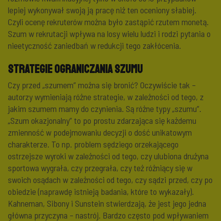
lepiej wykonywał swoją ją pracę niż ten oceniony słabiej.
Czyli ocenę rekruterów można było zastąpić rzutem monetą.
Szum w rekrutacji wpływa na losy wielu ludzi i rodzi pytania o
nieetyczność zaniedbań w redukcji tego zakłócenia.
Strategie ograniczania szumu
Czy przed „szumem” można się bronić? Oczywiście tak –
autorzy wymieniają różne strategie, w zależności od tego, z
jakim szumem mamy do czynienia. Są różne typy „szumu”.
„Szum okazjonalny” to po prostu zdarzająca się każdemu
zmienność w podejmowaniu decyzji o dość unikatowym
charakterze. To np. problem sędziego orzekającego
ostrzejsze wyroki w zależności od tego, czy ulubiona drużyna
sportowa wygrała, czy przegrała, czy też różniący się w
swoich osądach w zależności od tego, czy sądzi przed, czy po
obiedzie (naprawdę istnieją badania, które to wykazały).
Kahneman, Sibony i Sunstein stwierdzają, że jest jego jedna
główna przyczyna – nastrój. Bardzo często pod wpływaniem