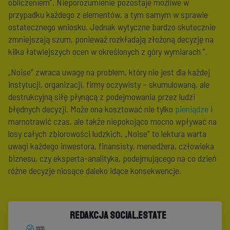
obliczeniem”. Nieporozumienie pozostaje możliwe w
przypadku każdego z elementów, a tym samym w sprawie
ostatecznego wniosku. Jednak wytyczne bardzo skutecznie
zmniejszają szum, ponieważ rozkładają złożoną decyzję na
kilka łatwiejszych ocen w określonych z góry wymiarach ”.
„Noise” zwraca uwagę na problem, który nie jest dla każdej
instytucji, organizacji, firmy oczywisty – skumulowaną, ale
destrukcyjną siłę płynącą z podejmowania przez ludzi
błędnych decyzji. Może ona kosztować nie tylko
pieniądze
i
marnotrawić czas, ale także niepokojąco mocno wpływać na
losy całych zbiorowości ludzkich. „Noise” to lektura warta
uwagi każdego inwestora, finansisty, menedżera, człowieka
biznesu, czy eksperta-analityka, podejmującego na co dzień
różne decyzje niosące daleko idące konsekwencje.
Redakcja Social.Estate