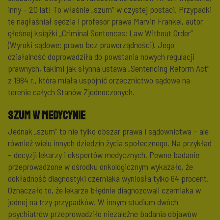
inny – 20 lat! To właśnie „szum” w czystej postaci. Przypadki
te nagłaśniał sędzia i profesor prawa Marvin Frankel, autor
głośnej książki „Criminal Sentences: Law Without Order”
(Wyroki sądowe: prawo bez praworządności). Jego
działalność doprowadziła do powstania nowych regulacji
prawnych, takimi jak słynna ustawa „Sentencing Reform Act”
z 1984 r., która miała uspójnić orzecznictwo sądowe na
terenie całych Stanów Zjednoczonych.
Szum w medycynie
Jednak „szum” to nie tylko obszar prawa i sądownictwa – ale
również wielu innych dziedzin życia społecznego. Na przykład
– decyzji lekarzy i ekspertów medycznych. Pewne badanie
przeprowadzone w ośrodku onkologicznym wykazało, że
dokładność diagnostyki czerniaka wyniosła tylko 64 procent.
Oznaczało to, że lekarze błędnie diagnozowali czerniaka w
jednej na trzy przypadków. W innym studium dwóch
psychiatrów przeprowadziło niezależne badania objawów