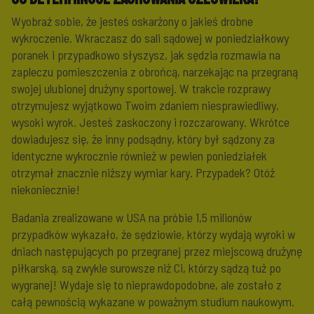
Wyobraź sobie, że jesteś oskarżony o jakieś drobne
wykroczenie. Wkraczasz do sali sądowej w poniedziałkowy
poranek i przypadkowo słyszysz, jak sędzia rozmawia na
zapleczu pomieszczenia z obrońcą, narzekając na przegraną
swojej ulubionej drużyny sportowej. W trakcie rozprawy
otrzymujesz wyjątkowo Twoim zdaniem niesprawiedliwy,
wysoki wyrok. Jesteś zaskoczony i rozczarowany. Wkrótce
dowiadujesz się, że inny podsądny, który był sądzony za
identyczne wykrocznie również w pewien poniedziałek
otrzymał znacznie niższy wymiar kary. Przypadek? Otóż
niekoniecznie!
Badania zrealizowane w USA na próbie 1,5 milionów
przypadków wykazało, że sędziowie, którzy wydają wyroki w
dniach następujących po przegranej przez miejscową drużynę
piłkarską, są zwykle surowsze niż Ci, którzy sądzą tuż po
wygranej! Wydaje się to nieprawdopodobne, ale zostało z
całą pewnością wykazane w poważnym studium naukowym.