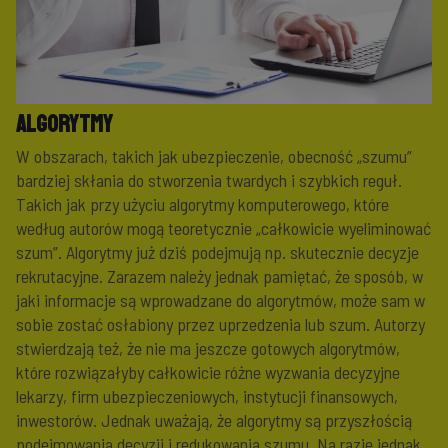
Algorytmy
W obszarach, takich jak ubezpieczenie, obecność „szumu”
bardziej skłania do stworzenia twardych i szybkich reguł.
Takich jak przy użyciu algorytmy komputerowego, które
według autorów mogą teoretycznie „całkowicie wyeliminować
szum”. Algorytmy już dziś podejmują np. skutecznie decyzje
rekrutacyjne. Zarazem należy jednak pamiętać, że sposób, w
jaki informacje są wprowadzane do algorytmów, może sam w
sobie zostać osłabiony przez uprzedzenia lub szum. Autorzy
stwierdzają też, że nie ma jeszcze gotowych algorytmów,
które rozwiązałyby całkowicie różne wyzwania decyzyjne
lekarzy, firm ubezpieczeniowych, instytucji finansowych,
inwestorów. Jednak uważają, że algorytmy są przyszłością
podejmowania decyzji i redukowania szumu. Na razie jednak