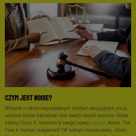
Czym jest Noise?
Właśnie o takich niepożądanych błędach decyzyjnych piszą
noblista Daniel Kahneman oraz dwóch innych autorów: Olivier
Sibony i Cass R. Sunstein w swojej nowej
książce
„Noise. The
Flaw in Human Judgement” (W wolnym tłumaczeniu: „Szum.