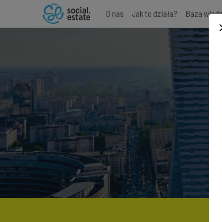
O nas
Jak to działa?
Baza wied