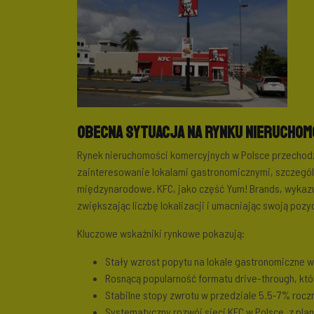
Obecna sytuacja na rynku nieruchom
Rynek nieruchomości komercyjnych w Polsce przechod
zainteresowanie lokalami gastronomicznymi, szczegó
międzynarodowe. KFC, jako część Yum! Brands, wykazu
zwiększając liczbę lokalizacji i umacniając swoją pozy
Kluczowe wskaźniki rynkowe pokazują:
Stały wzrost popytu na lokale gastronomiczne w 
Rosnącą popularność formatu drive-through, który
Stabilne stopy zwrotu w przedziale 5.5-7% roczni
Systematyczny rozwój sieci KFC w Polsce, z plan