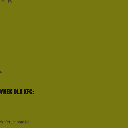
cznego,
h,
ynek dla KFC:
ych nieruchomości