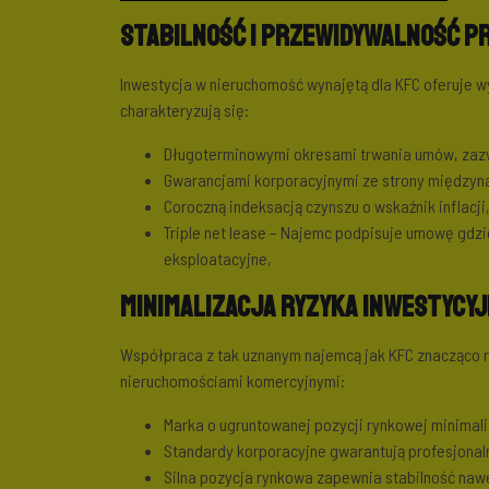
Stabilność i przewidywalność p
Inwestycja w nieruchomość wynajętą dla KFC oferuje 
charakteryzują się:
Długoterminowymi okresami trwania umów, zaz
Gwarancjami korporacyjnymi ze strony międzyna
Coroczną indeksacją czynszu o wskaźnik inflacji
Triple net lease – Najemc podpisuje umowę gdz
eksploatacyjne,
Minimalizacja ryzyka inwestycy
Współpraca z tak uznanym najemcą jak KFC znacząco r
nieruchomościami komercyjnymi:
Marka o ugruntowanej pozycji rynkowej minimali
Standardy korporacyjne gwarantują profesjonaln
Silna pozycja rynkowa zapewnia stabilność na