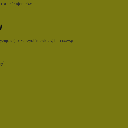
 rotacji najemców,
w
zuje się przejrzystą strukturą finansową:
y),