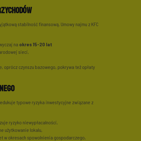
rzychodów
wyjątkową stabilność finansową. Umowy najmu z KFC
wyczaj na
okres 15-20 lat
rodowej sieci,
,
ie, oprócz czynszu bazowego, pokrywa też opłaty
jnego
edukuje typowe ryzyka inwestycyjne związane z
zuje ryzyko niewypłacalności,
e użytkowanie lokalu,
wet w okresach spowolnienia gospodarczego,