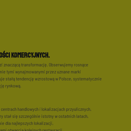
ości komercyjnych.
zi znaczącą transformację. Obserwujemy rosnące
lnie tymi wynajmowanymi przez uznane marki
je stałą tendencję wzrostową w Polsce, systematycznie
cję rynkową.
centrach handlowych i lokalizacjach przyulicznych,
 stał się szczególnie istotny w ostatnich latach,
e dla najlepszych lokalizacji,
ami otwarcia kolejnych restauracji,