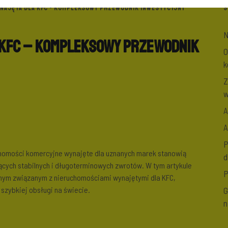
NAJĘTA DLA KFC - KOMPLEKSOWY PRZEWODNIK INWESTYCYJNY
S
N
 KFC – Kompleksowy przewodnik
O
k
Z
w
A
A
P
chomości komercyjne wynajęte dla uznanych marek stanowią
d
ących stabilnych i długoterminowych zwrotów. W tym artykule
P
nym związanym z nieruchomościami wynajętymi dla KFC,
 szybkiej obsługi na świecie.
G
n