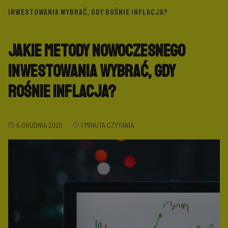
INWESTOWANIA WYBRAĆ, GDY ROŚNIE INFLACJA?
Jakie metody nowoczesnego
inwestowania wybrać, gdy
rośnie inflacja?
5 GRUDNIA 2020
1 MINUTA CZYTANIA