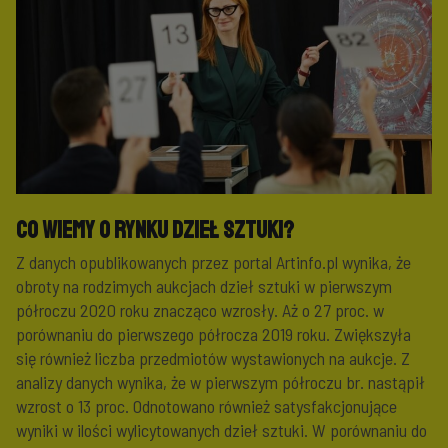
Co wiemy o rynku dzieł sztuki?
Z danych opublikowanych przez portal Artinfo.pl wynika, że
obroty na rodzimych aukcjach dzieł sztuki w pierwszym
półroczu 2020 roku znacząco wzrosły. Aż o 27 proc. w
porównaniu do pierwszego półrocza 2019 roku. Zwiększyła
się również liczba przedmiotów wystawionych na aukcje. Z
analizy danych wynika, że w pierwszym półroczu br. nastąpił
wzrost o 13 proc. Odnotowano również satysfakcjonujące
wyniki w ilości wylicytowanych dzieł sztuki. W porównaniu do