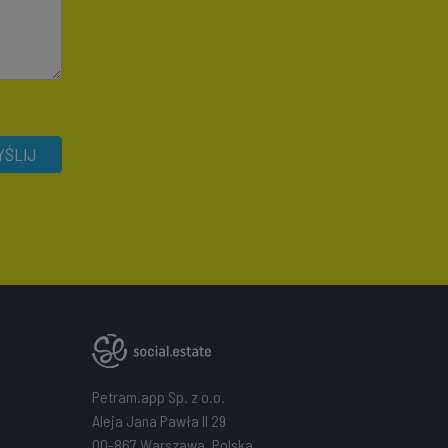
ŚLIJ
Petram.app Sp. z o.o.
Aleja Jana Pawła II 29
00-867 Warszawa, Polska