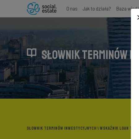
O nas
Jak to działa?
Baza wied
SŁOWNIK TERMINÓW I
SŁOWNIK TERMINÓW INWESTYCYJNYCH
\ WSKAŹNIK LOAN TO C