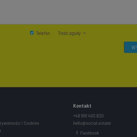
Telefon
Treść zgody
WY
Kontakt
+48 881 460 820
prywatności i Cookies
hello@social.estate
n
Facebook