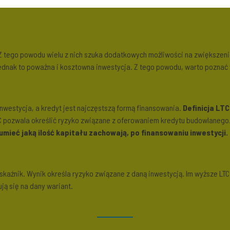
Z tego powodu wielu z nich szuka dodatkowych możliwości na zwiększen
dnak to poważna i kosztowna inwestycja. Z tego powodu, warto poznać 
nwestycja, a kredyt jest najczęstszą formą finansowania.
Definicja LTC
TC pozwala określić ryzyko związane z oferowaniem kredytu budowlanego
ieć jaką ilość kapitału zachowają, po finansowaniu inwestycji.
kaźnik. Wynik określa ryzyko związane z daną inwestycją. Im wyższe LT
ją się na dany wariant.