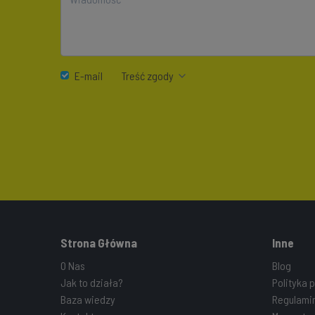
E-mail
Treść zgody
Strona Główna
Inne
O Nas
Blog
Jak to działa?
Polityka 
Baza wiedzy
Regulami