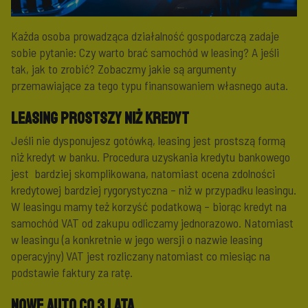
Każda osoba prowadząca działalność gospodarczą zadaje
sobie pytanie: Czy warto brać samochód w leasing? A jeśli
tak, jak to zrobić? Zobaczmy jakie są argumenty
przemawiające za tego typu finansowaniem własnego auta.
Leasing prostszy niż kredyt
Jeśli nie dysponujesz gotówką, leasing jest prostszą formą
niż kredyt w banku. Procedura uzyskania kredytu bankowego
jest bardziej skomplikowana, natomiast ocena zdolności
kredytowej bardziej rygorystyczna – niż w przypadku leasingu.
W leasingu mamy też korzyść podatkową – biorąc kredyt na
samochód VAT od zakupu odliczamy jednorazowo. Natomiast
w leasingu (a konkretnie w jego wersji o nazwie leasing
operacyjny) VAT jest rozliczany natomiast co miesiąc na
podstawie faktury za ratę.
Nowe auto co 3 lata