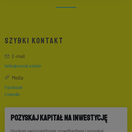
SZYBKI KONTAKT
E-mail
hello@social.estate
Media
Facebook
LinkedIn
Pozyskaj kapitał na inwestycję
Uruchom swoją platformę crowdfundingu i pozyskaj