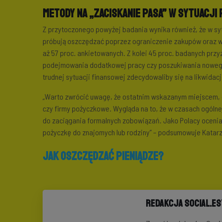
Metody na „zaciskanie pasa” w sytuacji
Z przytoczonego powyżej badania wynika również, że w sy
próbują oszczędzać poprzez ograniczenie zakupów oraz wd
aż 57 proc. ankietowanych. Z kolei 45 proc. badanych prz
podejmowania dodatkowej pracy czy poszukiwania nowego 
trudnej sytuacji finansowej zdecydowaliby się na likwidac
„Warto zwrócić uwagę, że ostatnim wskazanym miejscem, do
czy firmy pożyczkowe. Wygląda na to, że w czasach ogólnej
do zaciągania formalnych zobowiązań. Jako Polacy ocenia
pożyczkę do znajomych lub rodziny” – podsumowuje Katarz
Jak oszczędzać pieniądze?
Redakcja Social.E