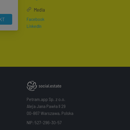
Media
KT
Facebook
LinkedIn
Petram.app Sp. z o.o.
Aleja Jana Pawła II 29
00-867 Warszawa, Polska
NIP: 527-296-30-57