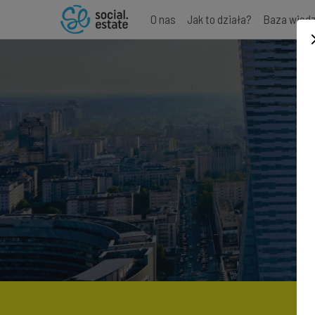
O nas
Jak to działa?
Baza wied