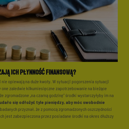
ają ich płynność finansową?
nie opiewają na duże kwoty. W sytuacji pogorszenia sytuacji
by one zaledwie kilkumiesięczne zapotrzebowanie na bieżące
, że zgromadzone „na czarną godzinę” środki wystarczyłyby im na
dało się odłożyć tyle pieniędzy, aby móc swobodnie
 badanych przyznał, że z pomocą zgromadzonych oszczędności
nych jest zabezpieczona przez posiadane środki na okres dłuższy