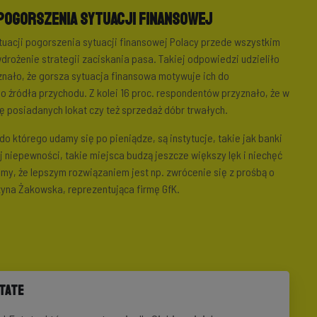
 pogorszenia sytuacji finansowej
tuacji pogorszenia sytuacji finansowej Polacy przede wszystkim
rożenie strategii zaciskania pasa. Takiej odpowiedzi udzieliło
yznało, że gorsza sytuacja finansowa motywuje ich do
źródła przychodu. Z kolei 16 proc. respondentów przyznało, że w
ję posiadanych lokat czy też sprzedaż dóbr trwałych.
 którego udamy się po pieniądze, są instytucje, takie jak banki
 niepewności, takie miejsca budzą jeszcze większy lęk i niechęć
my, że lepszym rozwiązaniem jest np. zwrócenie się z prośbą o
yna Żakowska, reprezentująca firmę GfK.
state