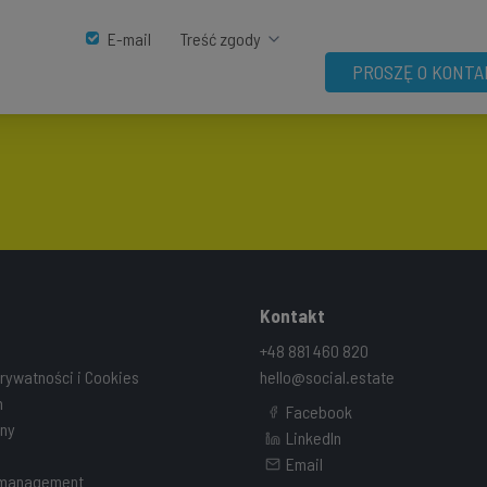
E-mail
Treść zgody
PROSZĘ O KONTA
Kontakt
+48 881 460 820
prywatności i Cookies
hello@social.estate
n
Facebook
ny
LinkedIn
Email
 management