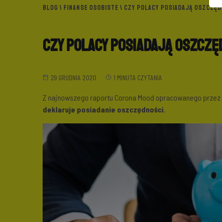
BLOG
\
FINANSE OSOBISTE
\ CZY POLACY POSIADAJĄ OSZCZĘ
Czy Polacy posiadają oszczę
29 GRUDNIA 2020
1 MINUTA CZYTANIA
Z najnowszego raportu Corona Mood opracowanego przez G
deklaruje posiadanie oszczędności
.