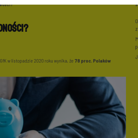
DNOŚCI?
S
O
dności?
z
M
p
J
fK w listopadzie 2020 roku wynika, że
78 proc. Polaków