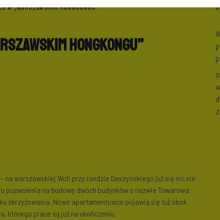
WCE W „WARSZAWSKIM HONGKONGU”
S
W
warszawskim Hongkongu”
p
p
o
w
d
z
na warszawskiej Woli przy rondzie Daszyńskiego już się nic nie
niu pozwolenia na budowę dwóch budynków o nazwie Towarowa
ku skrzyżowania. Nowe apartamentowce pojawią się tuż obok
, którego prace są już na ukończeniu.