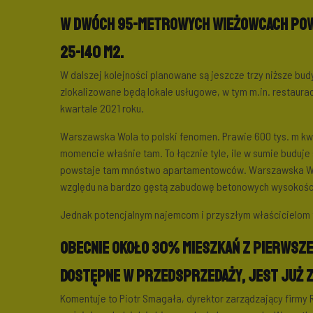
W dwóch 95-metrowych wieżowcach pows
25-140 m2.
W dalszej kolejności planowane są jeszcze trzy niższe budy
zlokalizowane będą lokale usługowe, w tym m.in. restaur
kwartale 2021 roku.
Warszawska Wola to polski fenomen. Prawie 600 tys. m kw
momencie właśnie tam. To łącznie tyle, ile w sumie buduj
powstaje tam mnóstwo apartamentowców. Warszawska Wol
względu na bardzo gęstą zabudowę betonowych wysokości
Jednak potencjalnym najemcom i przyszłym właścicielom t
obecnie około 30% mieszkań z pierwsze
dostępne w przedsprzedaży, jest już
Komentuje to Piotr Smagała, dyrektor zarządzający firmy R