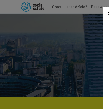
O nas
Jak to działa?
Baza wied