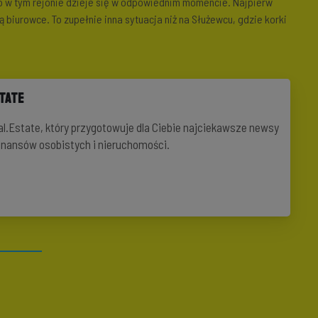
o w tym rejonie dzieje się w odpowiednim momencie. Najpierw
 biurowce. To zupełnie inna sytuacja niż na Służewcu, gdzie korki
state
al.Estate, który przygotowuje dla Ciebie najciekawsze newsy
finansów osobistych i nieruchomości.