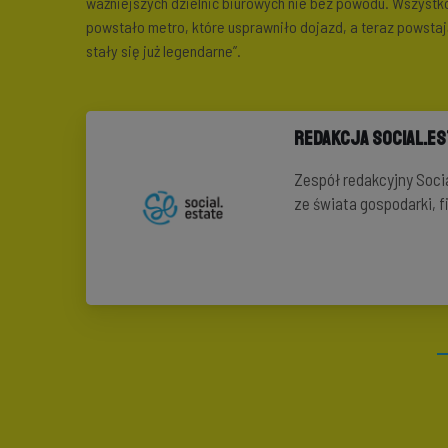
ważniejszych dzielnic biurowych nie bez powodu. Wszystk
powstało metro, które usprawniło dojazd, a teraz powstają
stały się już legendarne”.
Redakcja Social.E
Zespół redakcyjny Soci
ze świata gospodarki, 