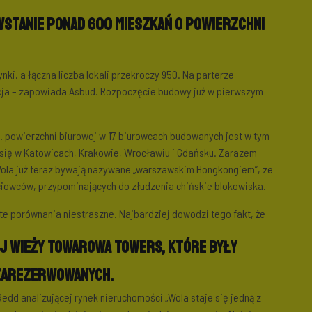
tanie ponad 600 mieszkań o powierzchni
nki, a łączna liczba lokali przekroczy 950. Na parterze
acja – zapowiada Asbud. Rozpoczęcie budowy już w pierwszym
. powierzchni biurowej w 17 biurowcach budowanych jest w tym
e się w Katowicach, Krakowie, Wrocławiu i Gdańsku. Zarazem
a już teraz bywają nazywane „warszawskim Hongkongiem”, ze
owców, przypominających do złudzenia chińskie blokowiska.
e porównania niestraszne. Najbardziej dowodzi tego fakt, że
j wieży Towarowa Towers, które były
 zarezerwowanych.
edd analizującej rynek nieruchomości „Wola staje się jedną z