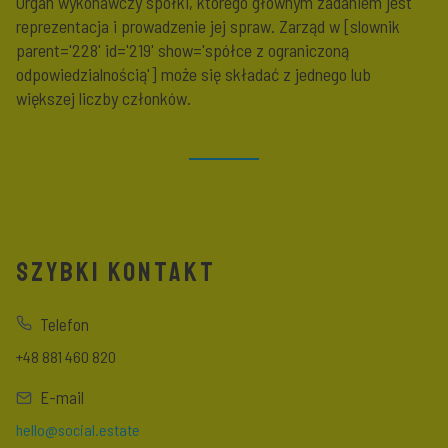
Organ wykonawczy spółki, którego głównym zadaniem jest
reprezentacja i prowadzenie jej spraw. Zarząd w [slownik
parent='228' id='219' show='spółce z ograniczoną
odpowiedzialnością'] może się składać z jednego lub
większej liczby członków.
SZYBKI KONTAKT
Telefon
+48 881 460 820
E-mail
hello@social.estate