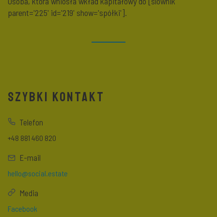
Osoba, która wniosła wkład kapitałowy do [slownik
parent='225' id='219' show='spółki'].
SZYBKI KONTAKT
Telefon
+48 881 460 820
E-mail
hello@social.estate
Media
Facebook