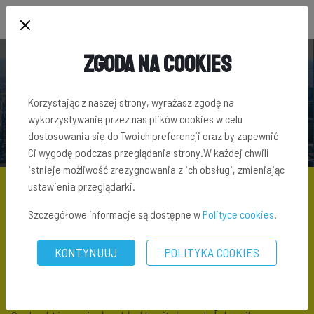
Zgoda na Cookies
SŁOWNIK TERMINÓW INWESTYCYJNYCH
Korzystając z naszej strony, wyrażasz zgodę na
wykorzystywanie przez nas plików cookies w celu
dostosowania się do Twoich preferencji oraz by zapewnić
Ci wygodę podczas przeglądania strony.W każdej chwili
istnieje możliwość zrezygnowania z ich obsługi, zmieniając
ustawienia przeglądarki.
Szczegółowe informacje są dostępne w
Polityce cookies
.
SŁOWNIK TERMINÓW INWESTYCYJNYCH
\ WSPÓLNIK SPÓŁKI
KONTYNUUJ
POLITYKA COOKIES
Wspólnik spółki