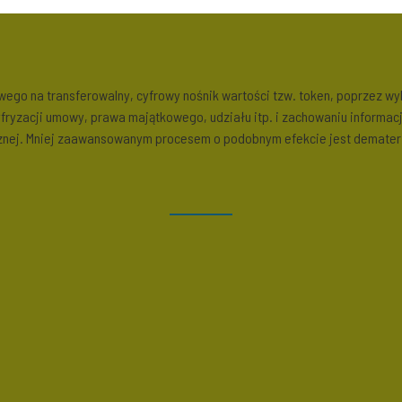
go na transferowalny, cyfrowy nośnik wartości tzw. token, poprzez wyk
cyfryzacji umowy, prawa majątkowego, udziału itp. i zachowaniu informac
icznej. Mniej zaawansowanym procesem o podobnym efekcie jest demateri