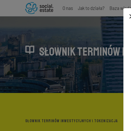
O nas
Jak to działa?
Baza wied
SŁOWNIK TERMINÓW I
SŁOWNIK TERMINÓW INWESTYCYJNYCH
\ TOKENIZACJA