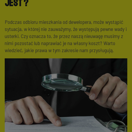
jest ?
Podczas odbioru mieszkania od dewelopera, może wystąpić
sytuacja, w której nie zauważymy, że występują pewne wady i
usterki. Czy oznacza to, że przez naszą nieuwagę musimy z
nimi pozostać lub naprawiać je na własny koszt? Warto
wiedzieć, jakie prawa w tym zakresie nam przysługują.