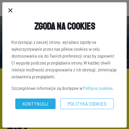
Zgoda na Cookies
SŁOWNIK TERMINÓW INWESTYCYJNYCH
Korzystając z naszej strony, wyrażasz zgodę na
wykorzystywanie przez nas plików cookies w celu
dostosowania się do Twoich preferencji oraz by zapewnić
Ci wygodę podczas przeglądania strony.W każdej chwili
istnieje możliwość zrezygnowania z ich obsługi, zmieniając
ustawienia przeglądarki.
Szczegółowe informacje są dostępne w
Polityce cookies
.
SŁOWNIK TERMINÓW INWESTYCYJNYCH
\ RĘKOJMIA
DEWELOPERA - CO TO JEST ?
KONTYNUUJ
POLITYKA COOKIES
Rękojmia dewelopera – co to