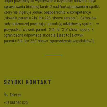
Organ powołany do wykonywania czynności nadzoru, czyli
sprawowania bieżącej kontroli nad funkcjonowaniem spółki,
który nie ingeruje jednak bezpośrednio w kompetencje
[slownik parent='214' id='228' show='zarządu']. Członków
rady nadzorczej powołują i odwołują udziałowcy spółki – w
przypadku [slownik parent='214' id='219' show='spółki z
ograniczoną odpowiedzialnością'] jest to [slownik
parent='214' id='229' show='zgromadzenie wspólników'].
SZYBKI KONTAKT
Telefon
+48 881 460 820