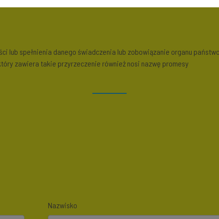
ności lub spełnienia danego świadczenia lub zobowiązanie organu państ
tóry zawiera takie przyrzeczenie również nosi nazwę promesy
Nazwisko