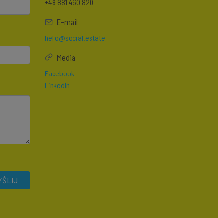
+48 881 460 820
E-mail
hello@social.estate
Media
Facebook
LinkedIn
ŚLIJ