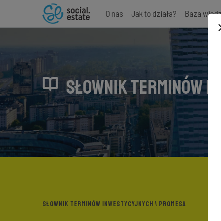
O nas
Jak to działa?
Baza wied
SŁOWNIK TERMINÓW I
SŁOWNIK TERMINÓW INWESTYCYJNYCH
\ PROMESA