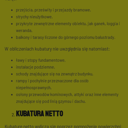
przejścia, prześwity i przejazdy bramowe,
strychy nieużytkowe,
przykryte zewnętrzne elementy obiektu, jak ganek, loggia i
weranda,
balkony i tarasy liczone do górnego poziomu balustrady.
W obliczeniach kubatury nie uwzględnia się natomiast:
ławy i stopy fundamentowe,
instalacje podziemne,
schody znajdujące się na zewnątrz budynku,
rampy i pochylnie przeznaczone dla osób
niepełnosprawnych,
osłony przewodów kominowych, attyki oraz inne elementy
znajdujące się pod linią gzymsu i dachu.
Kubatura netto
Kubaturę netto wylicza się poprzez pomnożenie powierzchni