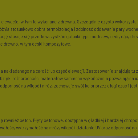
e elewacje, w tym te wykonane z drewna. Szczególnie często wykorzystu
żnia stosunkowo dobra termoizolacja i zdolność oddawania pary wodne
ewację stosuje się przede wszystkim gatunki typu modrzew, cedr, dąb, d
ce drewno, w tym deski kompozytowe.
nakładanego na całość lub część elewacji. Zastosowanie znajdują tu za
 Dzięki różnorodności materiałów kamienne wykończenia pozwalają na u
porność na wilgoć i mróz, zachowuje swój kolor przez długi czas i jest
 również beton. Płyty betonowe, dostępne w gładkiej i bardziej chropo
wałość, wytrzymałość na mróz, wilgoć i działanie UV oraz odporność na 