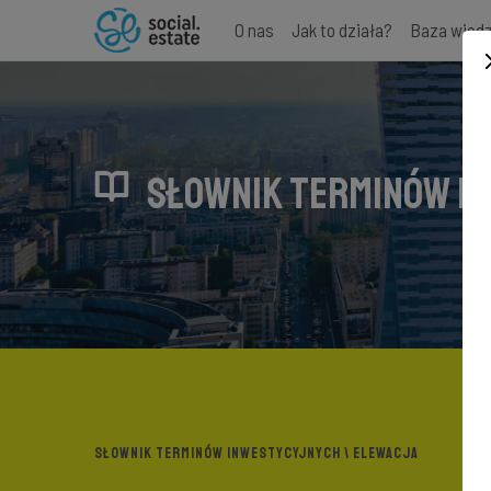
O nas
Jak to działa?
Baza wied
SŁOWNIK TERMINÓW I
SŁOWNIK TERMINÓW INWESTYCYJNYCH
\ ELEWACJA