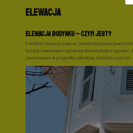
Elewacja
Elewacja budynku – czym jest?
Z definicji elewacja stanowi zewnętrzną ścianę powierzchn
boczną i ewentualnie ogrodową dla budynków z ogrodem. W
zastosowanie w przypadku zabudowy miejskiej w pierzei – 