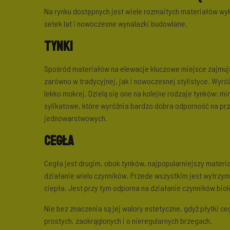
Na rynku dostępnych jest wiele rozmaitych materiałów wy
setek lat i nowoczesne wynalazki budowlane.
Tynki
Spośród materiałów na elewacje kluczowe miejsce zajmuj
zarówno w tradycyjnej, jak i nowoczesnej stylistyce. Wy
lekko mokrej. Dzielą się one na kolejne rodzaje tynków: m
sylikatowe, które wyróżnia bardzo dobra odporność na pr
jednowarstwowych.
Cegła
Cegła jest drugim, obok tynków, najpopularniejszy materi
działanie wielu czynników. Przede wszystkim jest wytrzy
ciepła. Jest przy tym odporna na działanie czynników biol
Nie bez znaczenia są jej walory estetyczne, gdyż płytki ce
prostych, zaokrąglonych i o nieregularnych brzegach.