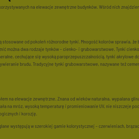
korzystywanych na elewacje zewnętrzne budynków. Wśród nich znajdziemy
ą stosowane od pokoleń różnorodne tynki. Mnogość kolorów sprawia, że
różnić można dwa rodzaje tynków – cienko- i grubowarstwowe. Tynki cie
ineralne, cechujące się wysoką paroprzepuszczalnością, tynki akrylowe do
zywieranie brudu. Tradycyjne tynki grubowarstwowe, nazywane też ceme
ałem na elewacje zewnętrzne. Znana od wieków naturalna, wypalana glin
mała na mróz, wysoką temperaturę i promieniowanie UV, nie niszczeje po
ogicznych i korozję.
glane występują w szerokiej gamie kolorystycznej – czerwieniach, brązach,