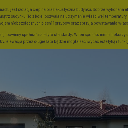
nach, jest izolacja cieplna oraz akustyczna budynku. Dobrze wykonana e
nątrz budynku. To z kolei pozwala na utrzymanie właściwej temperatur
zwojem niebezpiecznych pleśni i grzybów oraz sprzyja powstawania wła
acji powinny spełniać należyte standardy. W ten sposób, mimo niekorz
V, elewacja przez długie lata będzie mogła zachwycać estetyką i funkc