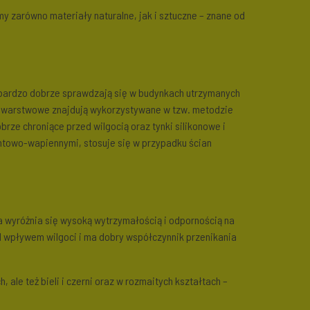
 zarówno materiały naturalne, jak i sztuczne – znane od
 bardzo dobrze sprawdzają się w budynkach utrzymanych
nkowarstwowe znajdują wykorzystywane w tzw. metodzie
brze chroniące przed wilgocią oraz tynki silikonowe i
ntowo-wapiennymi, stosuje się w przypadku ścian
a wyróżnia się wysoką wytrzymałością i odpornością na
d wpływem wilgoci i ma dobry współczynnik przenikania
 ale też bieli i czerni oraz w rozmaitych kształtach –