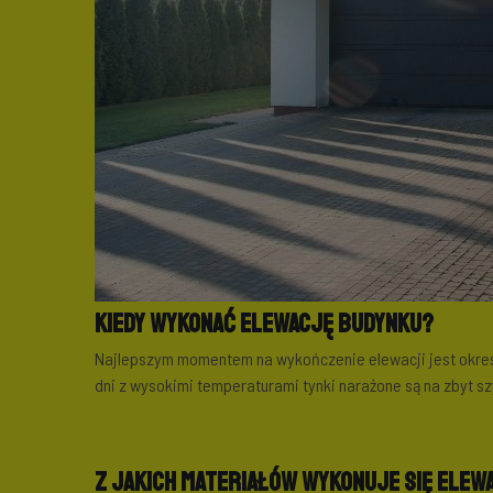
Kiedy wykonać elewację budynku?
Najlepszym momentem na wykończenie elewacji jest okres
dni z wysokimi temperaturami tynki narażone są na zbyt 
Z jakich materiałów wykonuje się elew