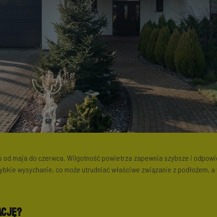
 od maja do czerwca. Wilgotność powietrza zapewnia szybsze i odpowie
szybkie wysychanie, co może utrudniać właściwe związanie z podłożem, a
ację?