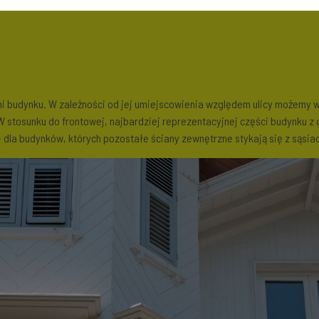
i budynku. W zależności od jej umiejscowienia względem ulicy możemy wy
 stosunku do frontowej, najbardziej reprezentacyjnej części budynku z
dla budynków, których pozostałe ściany zewnętrzne stykają się z sąsia