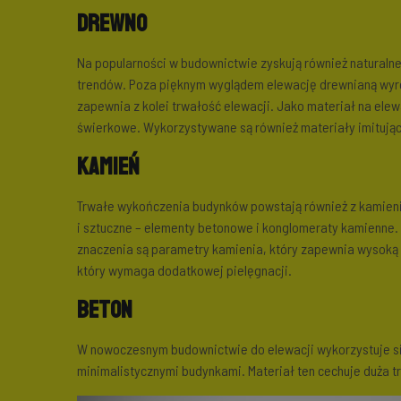
Drewno
Na popularności w budownictwie zyskują również naturaln
trendów. Poza pięknym wyglądem elewację drewnianą wyró
zapewnia z kolei trwałość elewacji. Jako materiał na el
świerkowe. Wykorzystywane są również materiały imitują
Kamień
Trwałe wykończenia budynków powstają również z kamienia 
i sztuczne – elementy betonowe i konglomeraty kamienne.
znaczenia są parametry kamienia, który zapewnia wysoką od
który wymaga dodatkowej pielęgnacji.
Beton
W nowoczesnym budownictwie do elewacji wykorzystuje się
minimalistycznymi budynkami. Materiał ten cechuje duża tr