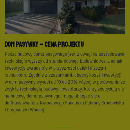
Dom pasywny – cena projektu
Koszt budowy domu pasywnego jest z uwagi na zastosowane
technologie wyższy od standardowego budownictwa. Jednak
inwestycja zwraca się w przyszłości dzięki niższym
rachunkom. Zgodnie z szacunkami, obecny koszt inwestycji
w dom pasywny wynosi od 10 do 20% więcej w porównaniu ze
zwykłą technologią budowy. Inwestorzy, którzy zdecydują się
na budowę domu pasywnego, mogą ubiegać się o
dofinansowanie z Narodowego Funduszu Ochrony Środowiska
i Gospodarki Wodnej.