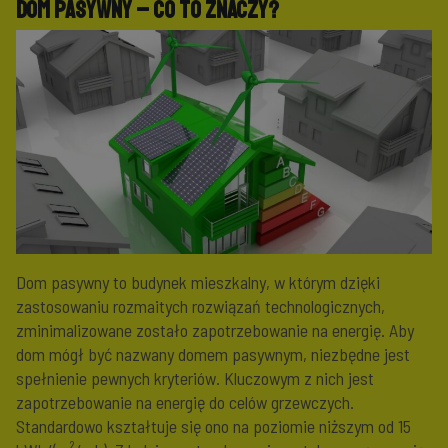
Dom pasywny – co to znaczy?
Dom pasywny to budynek mieszkalny, w którym dzięki
zastosowaniu rozmaitych rozwiązań technologicznych,
zminimalizowane zostało zapotrzebowanie na energię. Aby
dom mógł być nazwany domem pasywnym, niezbędne jest
spełnienie pewnych kryteriów. Kluczowym z nich jest
zapotrzebowanie na energię do celów grzewczych.
Standardowo kształtuje się ono na poziomie niższym od 15