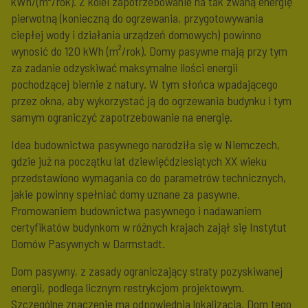
kWh/(m²/rok). Z kolei zapotrzebowanie na tak zwaną energię
pierwotną (konieczną do ogrzewania, przygotowywania
ciepłej wody i działania urządzeń domowych) powinno
wynosić do 120 kWh (m²/rok). Domy pasywne mają przy tym
za zadanie odzyskiwać maksymalne ilości energii
pochodzącej biernie z natury. W tym słońca wpadającego
przez okna, aby wykorzystać ją do ogrzewania budynku i tym
samym ograniczyć zapotrzebowanie na energię.
Idea budownictwa pasywnego narodziła się w Niemczech,
gdzie już na początku lat dziewięćdziesiątych XX wieku
przedstawiono wymagania co do parametrów technicznych,
jakie powinny spełniać domy uznane za pasywne.
Promowaniem budownictwa pasywnego i nadawaniem
certyfikatów budynkom w różnych krajach zajął się Instytut
Domów Pasywnych w Darmstadt.
Dom pasywny, z zasady ograniczający straty pozyskiwanej
energii, podlega licznym restrykcjom projektowym.
Szczególne znaczenie ma odpowiednia lokalizacja. Dom tego