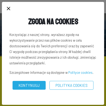
Zgoda na Cookies
SŁOWNIK TERMINÓW INWESTYCYJNYCH
Korzystając z naszej strony, wyrażasz zgodę na
wykorzystywanie przez nas plików cookies w celu
dostosowania się do Twoich preferencji oraz by zapewnić
Ci wygodę podczas przeglądania strony.W każdej chwili
istnieje możliwość zrezygnowania z ich obsługi, zmieniając
ustawienia przeglądarki.
Szczegółowe informacje są dostępne w
Polityce cookies
.
SŁOWNIK TERMINÓW INWESTYCYJNYCH
\ RĘKOJMIA - CO TO JEST
?
KONTYNUUJ
POLITYKA COOKIES
Rękojmia – co to jest ?