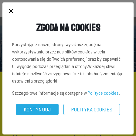
Zgoda na Cookies
SŁOWNIK TERMINÓW INWESTYCYJNYCH
Korzystając z naszej strony, wyrażasz zgodę na
wykorzystywanie przez nas plików cookies w celu
dostosowania się do Twoich preferencji oraz by zapewnić
Ci wygodę podczas przeglądania strony.W każdej chwili
istnieje możliwość zrezygnowania z ich obsługi, zmieniając
ustawienia przeglądarki.
Szczegółowe informacje są dostępne w
Polityce cookies
.
SŁOWNIK TERMINÓW INWESTYCYJNYCH
\ CENA TRANSAKCYJNA
KONTYNUUJ
POLITYKA COOKIES
Cena transakcyjna